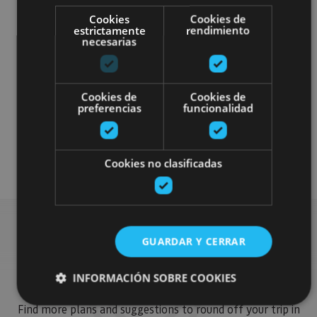
Cookies
Cookies de
estrictamente
rendimiento
necesarias
Localidades
Castillos y fortalezas
Cookies de
Cookies de
preferencias
funcionalidad
Arquitectura religiosa
Arquitectura civil
Visitas guiadas
Cookies no clasificadas
GUARDAR Y CERRAR
Find more plans
INFORMACIÓN SOBRE COOKIES
Find more plans and suggestions to round off your trip in