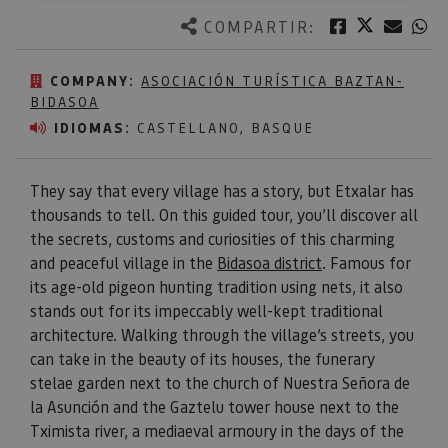
Twitter
Facebook
Corre
W
COMPARTIR:
COMPANY:
ASOCIACIÓN TURÍSTICA BAZTAN-
BIDASOA
IDIOMAS:
CASTELLANO, BASQUE
They say that every village has a story, but Etxalar has
thousands to tell. On this guided tour, you’ll discover all
the secrets, customs and curiosities of this charming
and peaceful village in the
Bidasoa district
. Famous for
its age-old pigeon hunting tradition using nets, it also
stands out for its impeccably well-kept traditional
architecture. Walking through the village’s streets, you
can take in the beauty of its houses, the funerary
stelae garden next to the church of Nuestra Señora de
la Asunción and the Gaztelu tower house next to the
Tximista river, a mediaeval armoury in the days of the