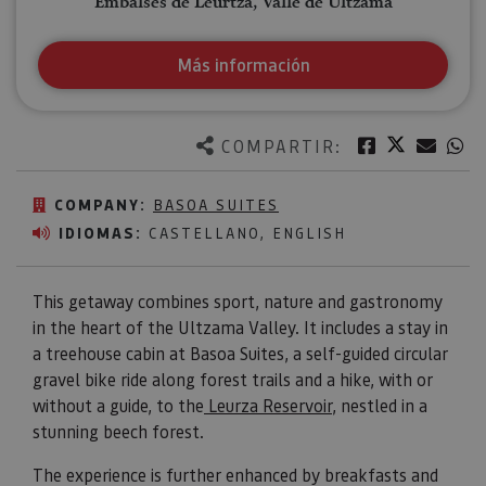
Embalses de Leurtza, Valle de Ultzama
Más información
Twitter
Facebook
Corre
W
COMPARTIR:
COMPANY:
BASOA SUITES
IDIOMAS:
CASTELLANO, ENGLISH
This getaway combines sport, nature and gastronomy
in the heart of the Ultzama Valley. It includes a stay in
a treehouse cabin at Basoa Suites, a self-guided circular
gravel bike ride along forest trails and a hike, with or
without a guide, to the
Leurza Reservoir
, nestled in a
stunning beech forest.
The experience is further enhanced by breakfasts and