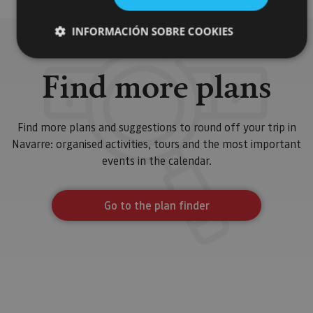
INFORMACIÓN SOBRE COOKIES
Find more plans
Cookies estrictamente necesarias
Cookies de rendimiento
Find more plans and suggestions to round off your trip in
Cookies de preferencias
Navarre: organised activities, tours and the most important
Cookies de funcionalidad
events in the calendar.
Cookies no clasificadas
Las cookies estrictamente necesarias permiten la
funcionalidad principal del sitio web, como el inicio de
Go to the plan finder
sesión de usuario y la gestión de cuentas. El sitio web
no se puede utilizar correctamente sin las cookies
estrictamente necesarias.
Proveedor
/
Nombre
Vencimiento
Desc
Dominio
CookieScriptConsent
1 mes
El se
CookieScript
Cook
www.visitnavarra.es
Scri