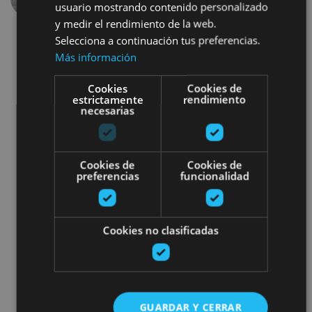
usuario mostrando contenido personalizado
y medir el rendimiento de la web.
Selecciona a continuación tus preferencias.
Más información
Cookies
Cookies de
estrictamente
rendimiento
necesarias
Gastronomía
Bici
Senderismo y montaña
Cookies de
Cookies de
preferencias
funcionalidad
Visitas guiadas
Experiencias con alojamiento
Cookies no clasificadas
Alojamientos singulares premium
Turismo activo selecto
GUARDAR Y CERRAR