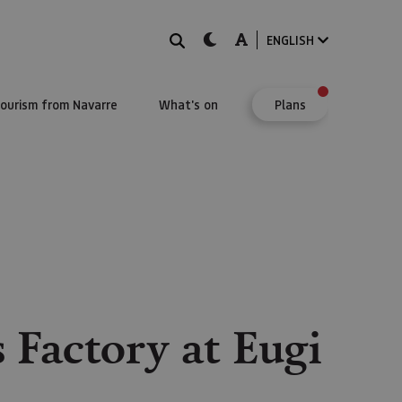
Search
dark-mode
A-mode
ENGLISH
Tourism from Navarre
What's on
Plans
 Factory at Eugi