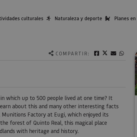
tividades culturales
Naturaleza y deporte
Planes en 
Twitter
Facebook
Correo e
What
COMPARTIR:
in which up to 500 people lived at one time? It
 learn about this and many other interesting facts
l Munitions Factory at Eugi, which enjoyed its
he forest of Quinto Real, this magical place
lands with heritage and history.