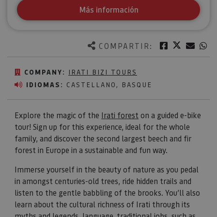
Más información
Twitter
Facebook
Corre
W
COMPARTIR:
COMPANY:
IRATI BIZI TOURS
IDIOMAS:
CASTELLANO, BASQUE
Explore the magic of the
Irati forest
on a guided e-bike
tour! Sign up for this experience, ideal for the whole
family, and discover the second largest beech and fir
forest in Europe in a sustainable and fun way.
Immerse yourself in the beauty of nature as you pedal
in amongst centuries-old trees, ride hidden trails and
listen to the gentle babbling of the brooks. You’ll also
learn about the cultural richness of Irati through its
myths and legends, language, traditional jobs, such as