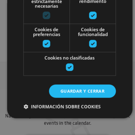
estrictamente
rendimiento
necesarias
Cookies de
Cookies de
preferencias
funcionalidad
Bici
Visitas guiadas
Cookies no clasificadas
Find more plans
GUARDAR Y CERRAR
INFORMACIÓN SOBRE COOKIES
Find more plans and suggestions to round off your trip in
Navarre: organised activities, tours and the most important
events in the calendar.
Cookies estrictamente necesarias