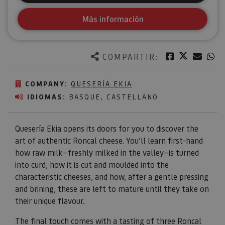
Más información
Twitter
Facebook
Corre
W
COMPARTIR:
COMPANY:
QUESERÍA EKIA
IDIOMAS:
BASQUE, CASTELLANO
Quesería Ekia opens its doors for you to discover the
art of authentic Roncal cheese. You’ll learn first-hand
how raw milk—freshly milked in the valley—is turned
into curd, how it is cut and moulded into the
characteristic cheeses, and how, after a gentle pressing
and brining, these are left to mature until they take on
their unique flavour.
The final touch comes with a tasting of three Roncal