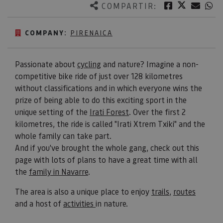
Twitter
Facebook
Corre
W
COMPARTIR:
COMPANY:
PIRENAICA
Passionate about
cycling
and nature? Imagine a non-
competitive bike ride of just over 128 kilometres
without classifications and in which everyone wins the
prize of being able to do this exciting sport in the
unique setting of the
Irati Forest
. Over the first 2
kilometres, the ride is called "Irati Xtrem Txiki" and the
whole family can take part.
And if you've brought the whole gang, check out this
page with lots of plans to have a great time with all
the
family in Navarre
.
The area is also a unique place to enjoy
trails
,
routes
and a host of
activities
in nature.