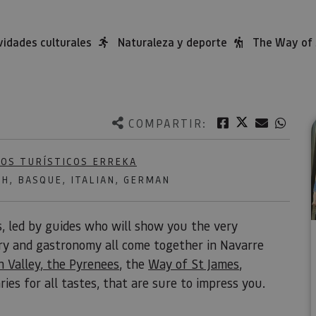
vidades culturales
Naturaleza y deporte
The Way of 
Twitter
Facebook
Correo e
What
COMPARTIR:
IOS TURÍSTICOS ERREKA
H, BASQUE, ITALIAN, GERMAN
s, led by guides who will show you the very
ory and gastronomy all come together in Navarre
 Valley
,
the Pyrenees
, the
Way of St James
,
raries for all tastes, that are sure to impress you.