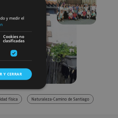
Next
ado y medir el
ón
Cookies no
clasificadas
R Y CERRAR
idad física
Naturaleza-Camino de Santiago
s de funcionalidad
ión de usuario y la