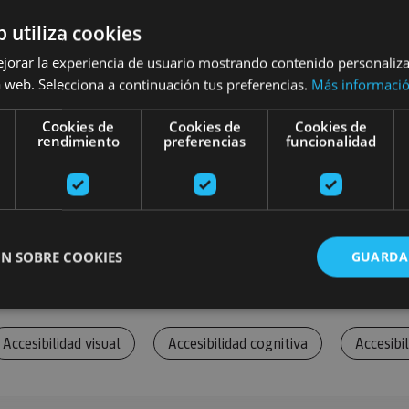
b utiliza cookies
ejorar la experiencia de usuario mostrando contenido personaliz
 web. Selecciona a continuación tus preferencias.
Más informaci
Cookies de
Cookies de
Cookies de
rendimiento
preferencias
funcionalidad
N SOBRE COOKIES
GUARDA
Accesibilidad visual
Accesibilidad cognitiva
Accesibil
ente necesarias
Cookies de rendimiento
Cookies de preferencias
Cookie
Cookies no clasificadas
ente necesarias permiten la funcionalidad principal del sitio web, como el inicio de ses