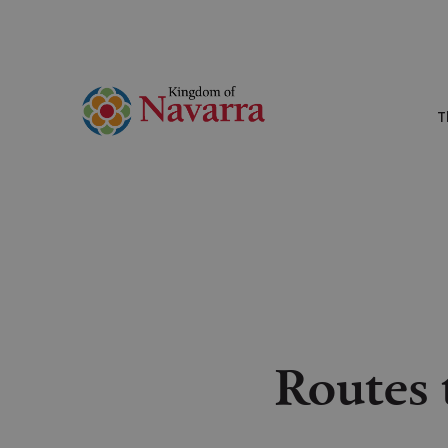
T
Routes 