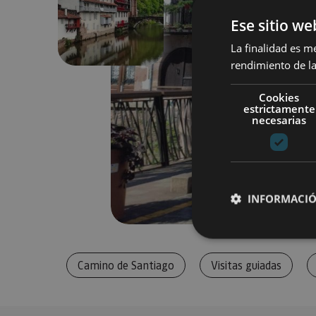
Previous
Ese sitio we
La finalidad es m
rendimiento de la
Cookies
estrictamente
necesarias
INFORMACIÓ
Camino de Santiago
Visitas guiadas
Cookies estrictam
Las cookies estrictam