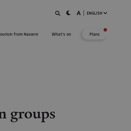
Search
dark-mode
A-mode
ENGLISH
Tourism from Navarre
What's on
Plans
n groups