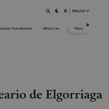
Search
dark-mode
A-mode
ENGLISH
Tourism from Navarre
What's on
Plans
ario de Elgorriaga