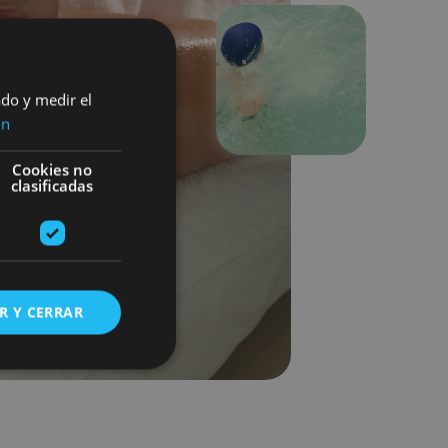
Next
ado y medir el
ón
Cookies no
clasificadas
R Y CERRAR
s de funcionalidad