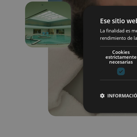
Ese sitio we
Previous
La finalidad es m
rendimiento de la
Cookies
estrictamente
necesarias
INFORMACIÓ
Cookies estrictam