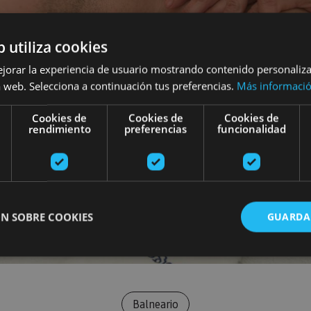
b utiliza cookies
ejorar la experiencia de usuario mostrando contenido personaliz
 web. Selecciona a continuación tus preferencias.
Más informaci
Cookies de
Cookies de
Cookies de
rendimiento
preferencias
funcionalidad
N SOBRE COOKIES
GUARDA
ente necesarias
Cookies de rendimiento
Cookies de preferencias
Cookie
Balneario
Cookies no clasificadas