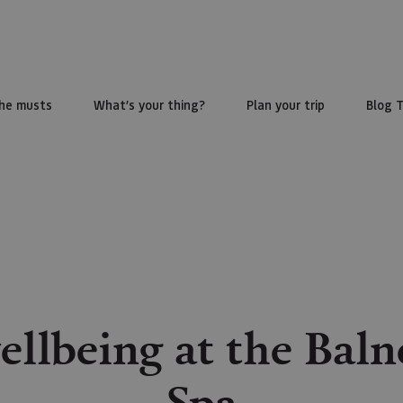
he musts
What’s your thing?
Plan your trip
Blog 
llbeing at the Balne
Spa