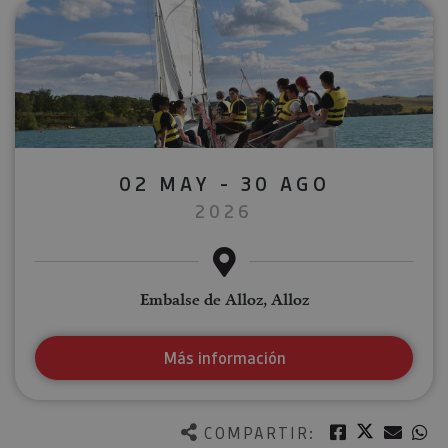
02 MAY - 30 AGO
2026
Embalse de Alloz, Alloz
Más información
Twitter
Facebook
Corre
W
COMPARTIR: