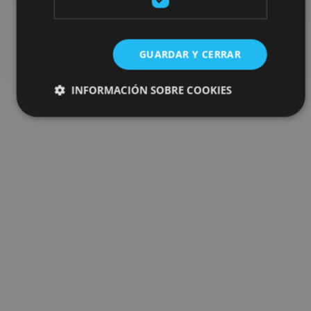
Go to the plan finder
GUARDAR Y CERRAR
INFORMACIÓN SOBRE COOKIES
Cookies estrictamente necesarias
Cookies de rendimiento
Cookies de preferencias
Cookies de funcionalidad
Cookies no clasificadas
Las cookies estrictamente necesarias permiten la
funcionalidad principal del sitio web, como el inicio de
sesión de usuario y la gestión de cuentas. El sitio web
no se puede utilizar correctamente sin las cookies
estrictamente necesarias.