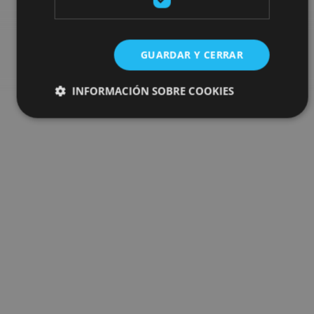
Go to the plan finder
GUARDAR Y CERRAR
INFORMACIÓN SOBRE COOKIES
Cookies estrictamente necesarias
Cookies de rendimiento
Cookies de preferencias
Cookies de funcionalidad
Cookies no clasificadas
Las cookies estrictamente necesarias permiten la
funcionalidad principal del sitio web, como el inicio de
sesión de usuario y la gestión de cuentas. El sitio web
no se puede utilizar correctamente sin las cookies
estrictamente necesarias.