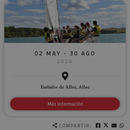
02 MAY - 30 AGO
2026
Embalse de Alloz, Alloz
Más información
Twitter
Facebook
Corre
W
COMPARTIR: