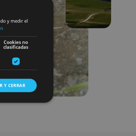
Next
ado y medir el
ón
Cookies no
clasificadas
R Y CERRAR
s de funcionalidad
ión de usuario y la