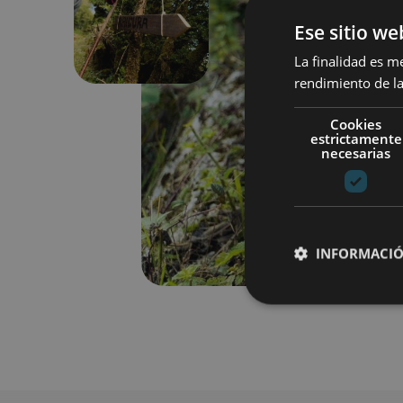
Previous
Ese sitio we
La finalidad es m
rendimiento de la
Cookies
estrictamente
necesarias
INFORMACIÓ
Cookies estrictam
Las cookies estrictam