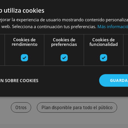
b utiliza cookies
ejorar la experiencia de usuario mostrando contenido personaliz
 web. Selecciona a continuación tus preferencias.
Más informaci
Cookies de
Cookies de
Cookies de
rendimiento
preferencias
funcionalidad
N SOBRE COOKIES
GUARDA
Otros
Plan disponible para todo el público
ente necesarias
Cookies de rendimiento
Cookies de preferencias
Cookie
Cookies no clasificadas
ente necesarias permiten la funcionalidad principal del sitio web, como el inicio de ses