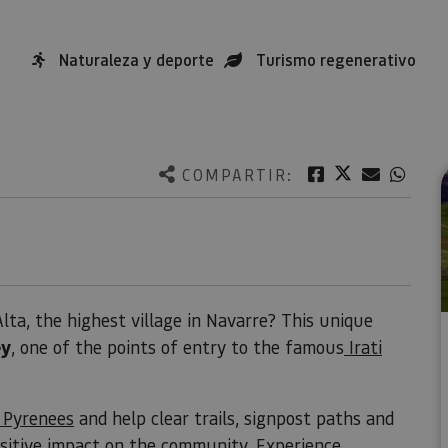
Naturaleza y deporte
Turismo regenerativo
Twitter
Facebook
Correo e
What
COMPARTIR:
ta, the highest village in Navarre? This unique
ey
, one of the points of entry to the famous
Irati
 Pyrenees
and help clear trails, signpost paths and
ositive impact on the community. Experience