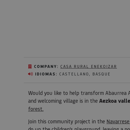
COMPANY:
CASA RURAL ENEKOIZAR
IDIOMAS:
CASTELLANO, BASQUE
Would you like to help transform Abaurrea Al
and welcoming village is in the
Aezkoa vall
forest.
Join this community project in the
Navarrese
do up the children’s playground, leaving a p