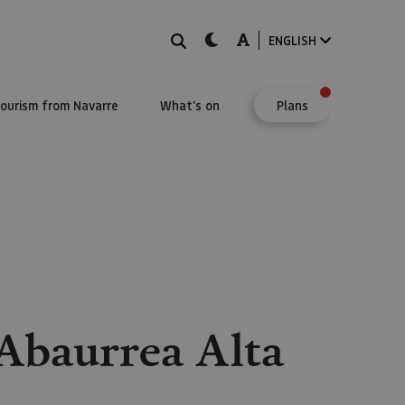
Search
dark-mode
A-mode
ENGLISH
Tourism from Navarre
What's on
Plans
 Abaurrea Alta