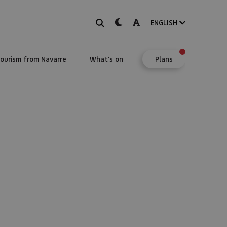
Search
dark-mode
A-mode
ENGLISH
Tourism from Navarre
What's on
Plans