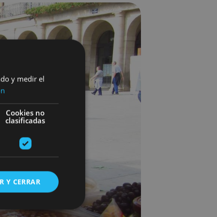
ado y medir el
ón
Cookies no
clasificadas
R Y CERRAR