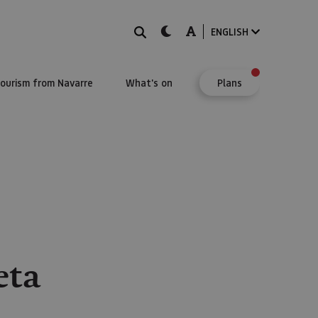
Search
dark-mode
A-mode
ENGLISH
Tourism from Navarre
What's on
Plans
eta