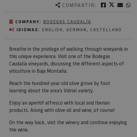
Twitter
Facebook
Corre
W
COMPARTIR:
COMPANY:
BODEGAS CAUDALÍA
IDIOMAS:
ENGLISH, GERMAN, CASTELLANO
Breathe in the privilege of walking through vineyards in
this unique experience. Visit one of the Bodegas
Caudalía vineyards, discussing the different aspects of
viticulture in Baja Montaña.
Reach the hundred-year old olive grove by foot
learning about the area’s Vidrial variety.
Enjoy an aperitif alfresco with local and Iberian
products. Along with olive oil and wine, of course!
On the way back, visit the winery and continue enjoying
the wine.