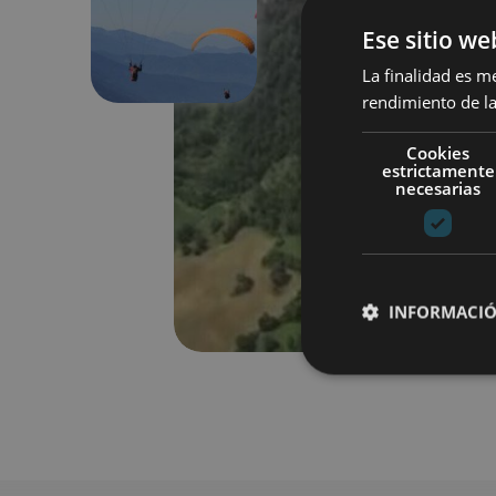
Previous
Ese sitio we
La finalidad es m
rendimiento de la
Cookies
estrictamente
necesarias
INFORMACIÓ
Cookies estrictam
Las cookies estrictam