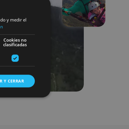
Next
ado y medir el
ón
Cookies no
clasificadas
R Y CERRAR
s de funcionalidad
ión de usuario y la