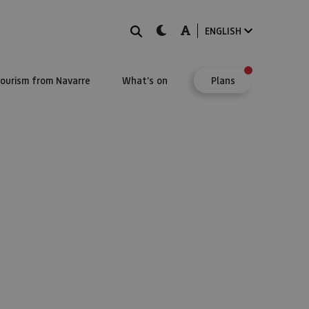
Search
dark-mode
A-mode
ENGLISH
Tourism from Navarre
What's on
Plans