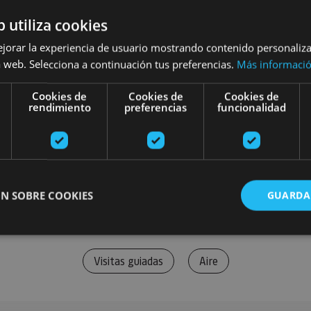
b utiliza cookies
ejorar la experiencia de usuario mostrando contenido personaliz
 web. Selecciona a continuación tus preferencias.
Más informaci
Cookies de
Cookies de
Cookies de
rendimiento
preferencias
funcionalidad
N SOBRE COOKIES
GUARDA
Visitas guiadas
Aire
ente necesarias
Cookies de rendimiento
Cookies de preferencias
Cookie
Cookies no clasificadas
ente necesarias permiten la funcionalidad principal del sitio web, como el inicio de ses