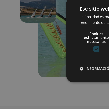
Previous
Ese sitio we
La finalidad es m
rendimiento de la
Cookies
estrictamente
necesarias
INFORMACIÓ
Cookies estrictam
Las cookies estrictam