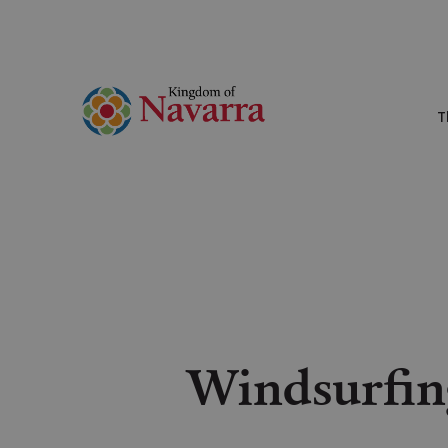
T
Windsurfing