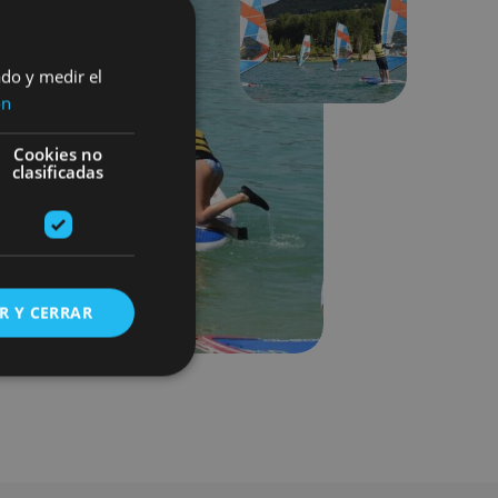
Next
ado y medir el
ón
Cookies no
clasificadas
R Y CERRAR
s de funcionalidad
ión de usuario y la