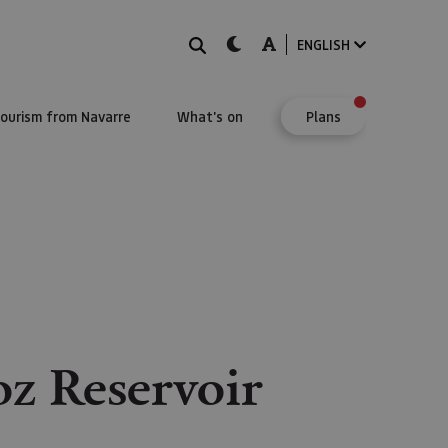
Search
dark-mode
A-mode
ENGLISH
Tourism from Navarre
What's on
Plans
oz Reservoir