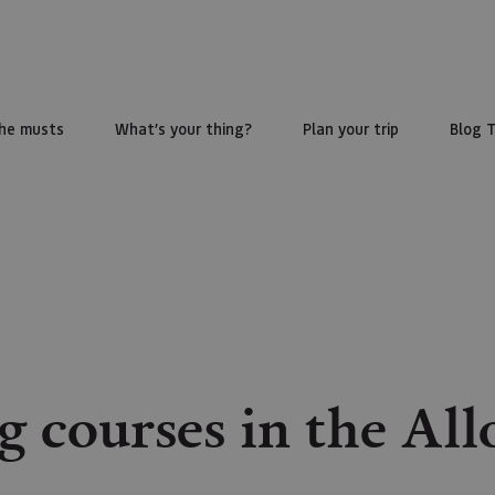
he musts
What’s your thing?
Plan your trip
Blog 
 courses in the All