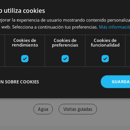
b utiliza cookies
ejorar la experiencia de usuario mostrando contenido personaliz
 web. Selecciona a continuación tus preferencias.
Más informaci
Cookies de
Cookies de
Cookies de
rendimiento
preferencias
funcionalidad
N SOBRE COOKIES
GUARDA
Agua
Visitas guiadas
ente necesarias
Cookies de rendimiento
Cookies de preferencias
Cookie
Cookies no clasificadas
ente necesarias permiten la funcionalidad principal del sitio web, como el inicio de ses