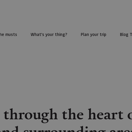
he musts
What’s your thing?
Plan your trip
Blog 
through the heart o
and surrounding are