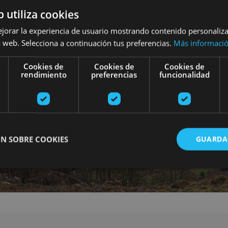
b utiliza cookies
ejorar la experiencia de usuario mostrando contenido personaliz
 web. Selecciona a continuación tus preferencias.
Más informaci
Cookies de
Cookies de
Cookies de
rendimiento
preferencias
funcionalidad
N SOBRE COOKIES
GUARDA
ente necesarias
Cookies de rendimiento
Cookies de preferencias
Cookie
Cookies no clasificadas
ente necesarias permiten la funcionalidad principal del sitio web, como el inicio de ses