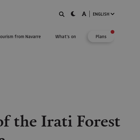
Search
dark-mode
A-mode
ENGLISH
Tourism from Navarre
What's on
Plans
f the Irati Forest
a