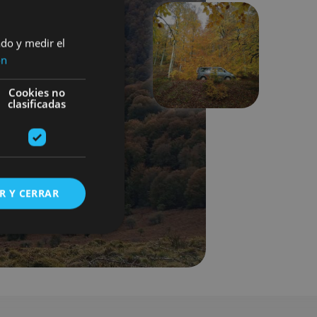
ado y medir el
ón
Next
Cookies no
clasificadas
R Y CERRAR
s de funcionalidad
ión de usuario y la