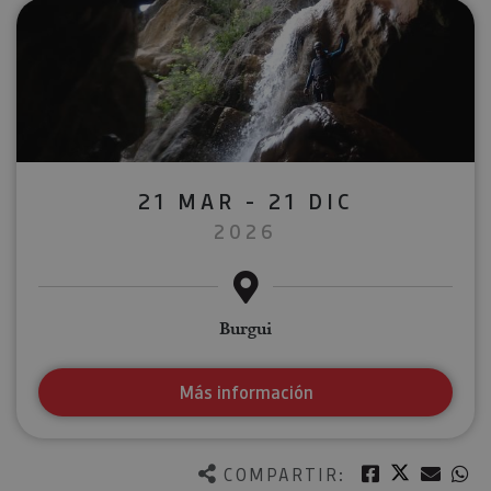
21 MAR - 21 DIC
2026
Burgui
Más información
Twitter
Facebook
Corre
W
COMPARTIR: