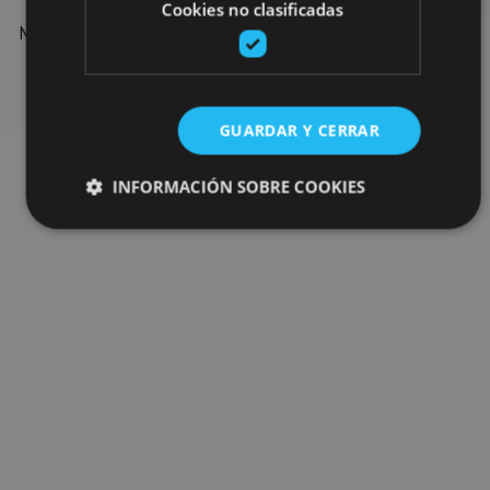
Find more plans and suggestions to round off your trip in
Cookies no clasificadas
Navarre: organised activities, tours and the most important
events in the calendar.
Go to the plan finder
GUARDAR Y CERRAR
INFORMACIÓN SOBRE COOKIES
Cookies estrictamente necesarias
Cookies de rendimiento
Cookies de preferencias
Cookies de funcionalidad
Cookies no clasificadas
Las cookies estrictamente necesarias permiten la
funcionalidad principal del sitio web, como el inicio de
sesión de usuario y la gestión de cuentas. El sitio web
no se puede utilizar correctamente sin las cookies