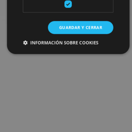
calendar to complete your trip in Navarre.
Go to the What’s on search
GUARDAR Y CERRAR
INFORMACIÓN SOBRE COOKIES
Cookies estrictamente necesarias
Cookies de rendimiento
Cookies de preferencias
Cookies de funcionalidad
Cookies no clasificadas
Las cookies estrictamente necesarias permiten la
funcionalidad principal del sitio web, como el inicio de
sesión de usuario y la gestión de cuentas. El sitio web
no se puede utilizar correctamente sin las cookies
estrictamente necesarias.