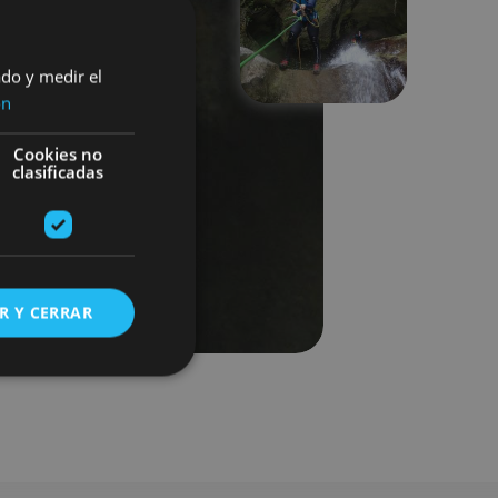
Next
ado y medir el
ón
Cookies no
clasificadas
R Y CERRAR
s de funcionalidad
ión de usuario y la