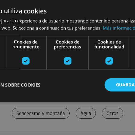
b utiliza cookies
ejorar la experiencia de usuario mostrando contenido personaliz
 web. Selecciona a continuación tus preferencias.
Más informaci
Cookies de
Cookies de
Cookies de
rendimiento
preferencias
funcionalidad
N SOBRE COOKIES
GUARDA
Senderismo y montaña
Agua
Otros
ente necesarias
Cookies de rendimiento
Cookies de preferencias
Cookie
Cookies no clasificadas
ente necesarias permiten la funcionalidad principal del sitio web, como el inicio de ses