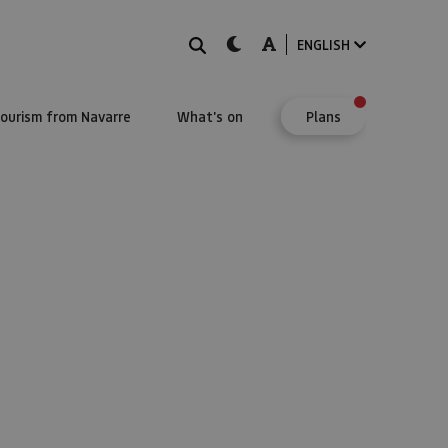
Search
dark-mode
A-mode
ENGLISH
Tourism from Navarre
What's on
Plans