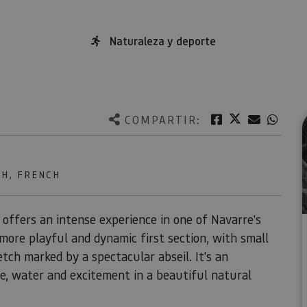
Naturaleza y deporte
Twitter
Facebook
Correo e
What
COMPARTIR:
SH, FRENCH
offers an intense experience in one of Navarre's
more playful and dynamic first section, with small
etch marked by a spectacular abseil. It's an
re, water and excitement in a beautiful natural