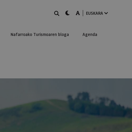
BILATU
dark-mode
A-mode
EUSKARA
Nafarroako Turismoaren bloga
Agenda