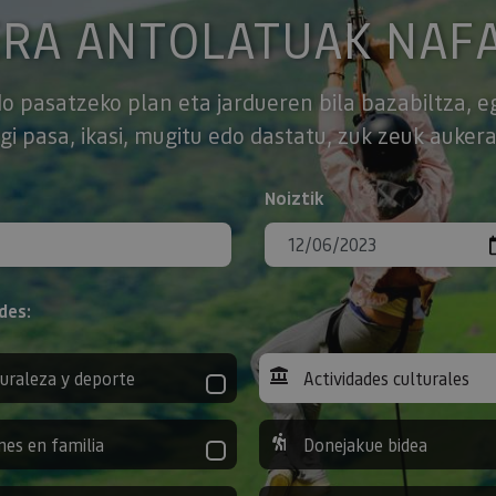
ERA ANTOLATUAK NAF
o pasatzeko plan eta jardueren bila bazabiltza, e
gi pasa, ikasi, mugitu edo dastatu, zuk zeuk aukera
Noiztik
des:
uraleza y deporte
Actividades culturales
nes en familia
Donejakue bidea