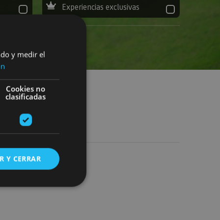
Experiencias exclusivas
ado y medir el
ón
Cookies no
clasificadas
R Y CERRAR
s de funcionalidad