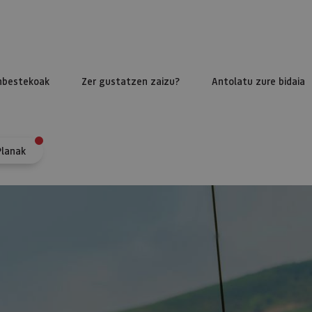
nbestekoak
Zer gustatzen zaizu?
Antolatu zure bidaia
Planak