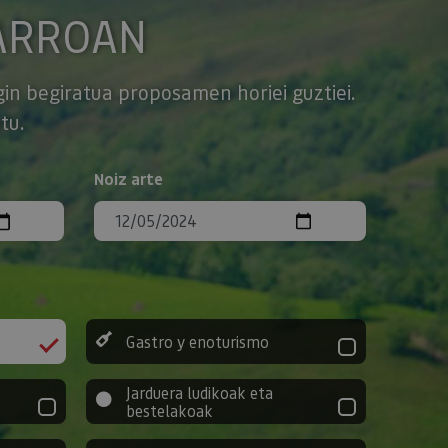
ARROAN
gin begiratua proposamen horiei guztiei.
tu.
Noiz arte
Gastro y enoturismo
Jarduera ludikoak eta
bestelakoak