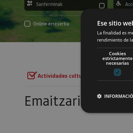
Sanferminak
Acc
Ese sitio we
Online erreserba
La finalidad es m
rendimiento de la
Cookies
estrictamente
necesarias
Actividades culturales
Iragazkiak
Emaitzarik gabe
INFORMACIÓ
Cookies estrictam