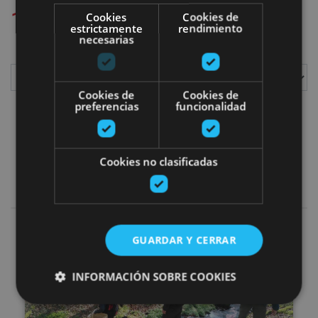
1
plan aurkitu ditugu
Cookies
Cookies de
estrictamente
rendimiento
necesarias
Cookies de
Cookies de
Erakutsi
preferencias
funcionalidad
Wellness eta ongizatea
Cookies no clasificadas
Iragazkiak gehitu
Perretxikotan Ultzaman
GUARDAR Y CERRAR
INFORMACIÓN SOBRE COOKIES