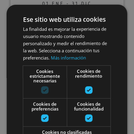
01 ENE - 31 DIC
Zugarramurdiko leizerako
Ese sitio web utiliza cookies
bisitaldia
La finalidad es mejorar la experiencia de
usuario mostrando contenido
personalizado y medir el rendimiento de
la web. Selecciona a continuación tus
Cueva de Zugarramurdi, Zugarramurdi
preferencias.
Más información
Cookies
Cookies de
Bisita zaldi gainean Ordokitik A
estrictamente
rendimiento
necesarias
Cookies de
Cookies de
preferencias
funcionalidad
01 ENE - 31 DIC
Cookies no clasificadas