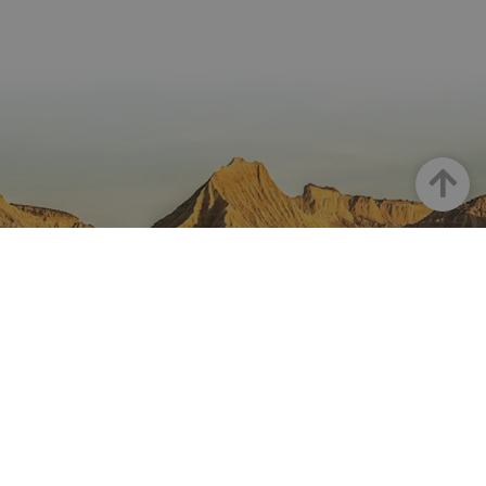
Goian
NAFARROA INSTAGRAMEN
Nafarroaren edertasun
guztia, zuzenean zure feed-