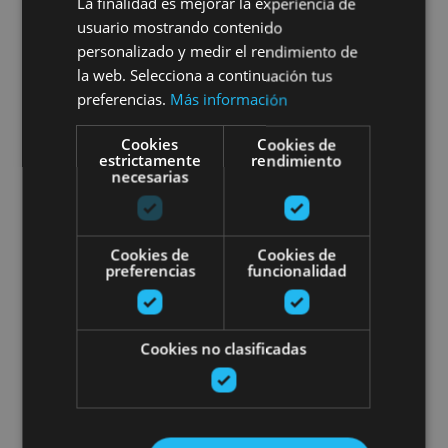
La finalidad es mejorar la experiencia de
Iruñearako bisitaldi gidatua,
usuario mostrando contenido
personalizado y medir el rendimiento de
osorik
la web. Selecciona a continuación tus
preferencias.
Más información
Cookies
Cookies de
estrictamente
rendimiento
Pamplona, Camino de Santiago, .
necesarias
Pamplona Tour irrati-gidarekin.
Cookies de
Cookies de
preferencias
funcionalidad
Cookies no clasificadas
01 ENE - 31 DIC
Pamplona Tour irrati-