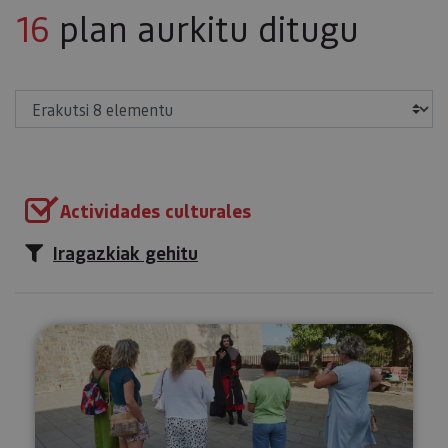
16
plan aurkitu ditugu
Erakutsi
Actividades culturales
Iragazkiak gehitu
Bisita antzeztuak: Iruña, hiri m