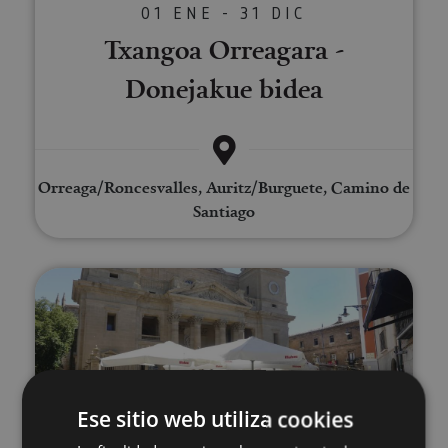
01 ENE - 31 DIC
Txangoa Orreagara -
Donejakue bidea
Orreaga/Roncesvalles, Auritz/Burguete, Camino de
Santiago
Iruñearako bisitaldi gidatua, oso
Ese sitio web utiliza cookies
01 ENE - 31 DIC