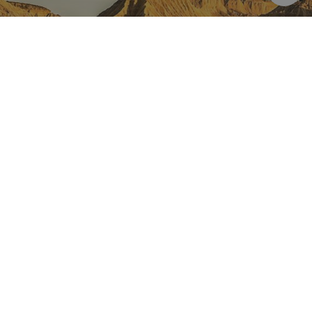
NAFARROA INSTAGRAMEN
Nafarroaren edertasun
guztia, zuzenean zure feed-
ean
Turismoaren Instagram Ofiziala