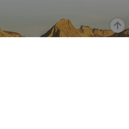
Goian
NAFARROA INSTAGRAMEN
Nafarroaren edertasun
guztia, zuzenean zure feed-
ean