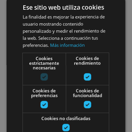
Máximo Abete upategian
Ese sitio web utiliza cookies
La finalidad es mejorar la experiencia de
usuario mostrando contenido
personalizado y medir el rendimiento de
San Martín de Unx
la web. Selecciona a continuación tus
preferencias.
Más información
Experiencia Sustraiak + Gozatu
Cookies
Cookies de
estrictamente
rendimiento
necesarias
Cookies de
Cookies de
preferencias
funcionalidad
01 ENE - 31 DIC
Experiencia Sustraiak +
Cookies no clasificadas
Gozatu en Bodegas Máximo