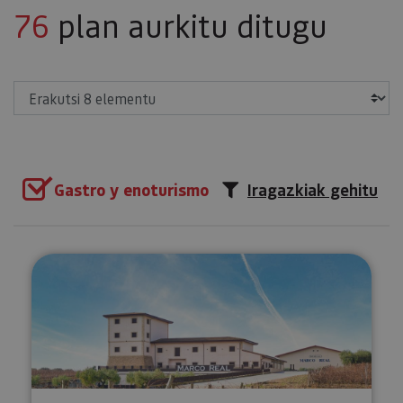
76
plan aurkitu ditugu
Erakutsi
Gastro y enoturismo
Iragazkiak gehitu
Bisita dastaketa barne Marco Re