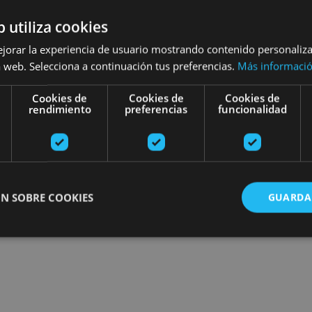
esibilidad
Turismo regenerativo
b utiliza cookies
ejorar la experiencia de usuario mostrando contenido personaliz
 web. Selecciona a continuación tus preferencias.
Más informaci
Planak aurkitu
Cookies de
Cookies de
Cookies de
rendimiento
preferencias
funcionalidad
N SOBRE COOKIES
GUARDA
ente necesarias
Cookies de rendimiento
Cookies de preferencias
Cookie
Cookies no clasificadas
ente necesarias permiten la funcionalidad principal del sitio web, como el inicio de ses