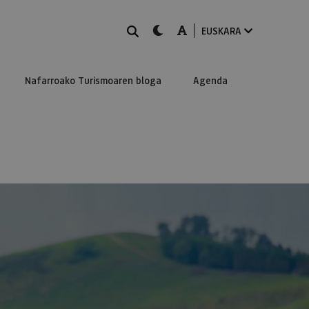
BILATU
dark-mode
A-mode
EUSKARA
Nafarroako Turismoaren bloga
Agenda