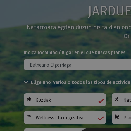
JARDU
Nafarroara egiten duzun bisitaldian ond
On
BILATU
Indica localidad / lugar en el que buscas planes
Elige uno, varios o todos los tipos de activida
Guztiak
Nat
Wellness eta ongizatea
Pla