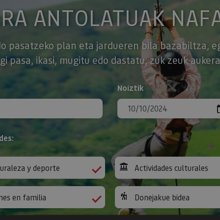
ERA ANTOLATUAK NAF
o pasatzeko plan eta jardueren bila bazabiltza, e
gi pasa, ikasi, mugitu edo dastatu, zuk zeuk aukera
Noiztik
des:
uraleza y deporte
Actividades culturales
nes en familia
Donejakue bidea