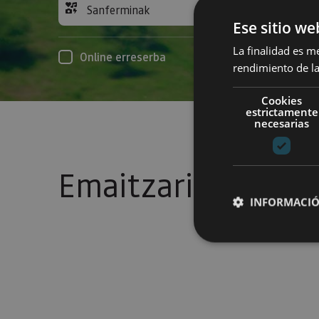
Sanferminak
Acc
Ese sitio we
La finalidad es m
Online erreserba
rendimiento de la
Cookies
estrictamente
necesarias
Emaitzarik gabe
INFORMACIÓ
Cookies estrictam
Las cookies estrictam