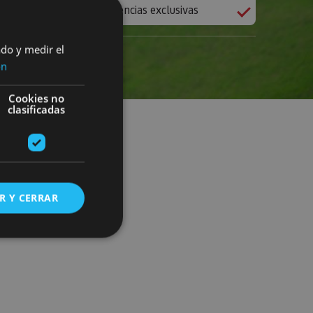
Experiencias exclusivas
ado y medir el
ón
Cookies no
clasificadas
R Y CERRAR
s de funcionalidad
ión de usuario y la