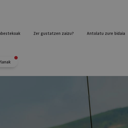
nbestekoak
Zer gustatzen zaizu?
Antolatu zure bidaia
Planak