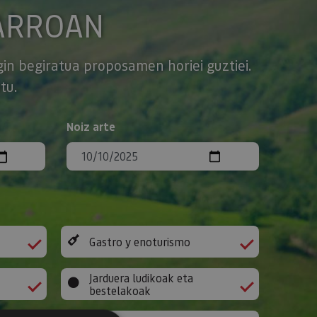
ARROAN
gin begiratua proposamen horiei guztiei.
tu.
Noiz arte
Gastro y enoturismo
Jarduera ludikoak eta
bestelakoak