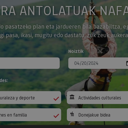
ERA ANTOLATUAK NAF
o pasatzeko plan eta jardueren bila bazabiltza, e
gi pasa, ikasi, mugitu edo dastatu, zuk zeuk aukera
Noiztik
des:
uraleza y deporte
Actividades culturales
nes en familia
Donejakue bidea