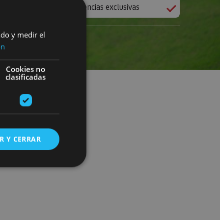
Experiencias exclusivas
ado y medir el
ón
Cookies no
clasificadas
R Y CERRAR
s de funcionalidad
ión de usuario y la