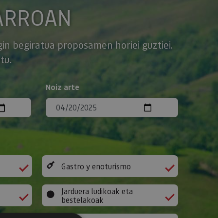
ARROAN
gin begiratua proposamen horiei guztiei.
tu.
Noiz arte
Gastro y enoturismo
Jarduera ludikoak eta
bestelakoak