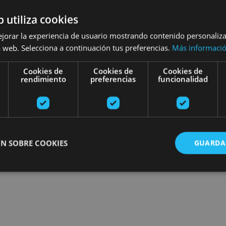
esibilidad
Turismo regenerativo
b utiliza cookies
ejorar la experiencia de usuario mostrando contenido personaliz
 web. Selecciona a continuación tus preferencias.
Más informaci
Planak aurkitu
Cookies de
Cookies de
Cookies de
rendimiento
preferencias
funcionalidad
N SOBRE COOKIES
GUARDA
ente necesarias
Cookies de rendimiento
Cookies de preferencias
Cookie
Cookies no clasificadas
ente necesarias permiten la funcionalidad principal del sitio web, como el inicio de ses