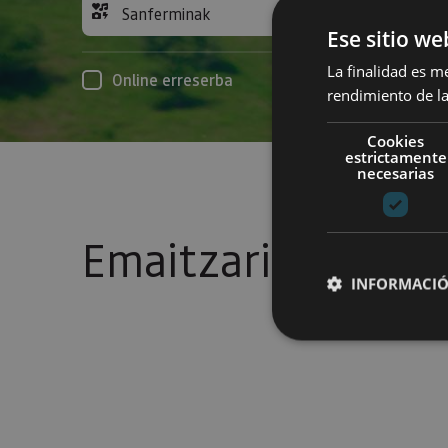
Sanferminak
Acc
Ese sitio we
La finalidad es m
Online erreserba
rendimiento de la
Cookies
estrictamente
necesarias
Emaitzarik gabe
INFORMACIÓ
Cookies estrictam
Las cookies estrictam