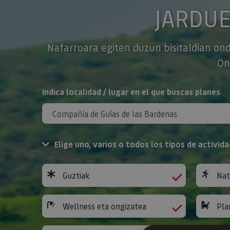
JARDU
Nafarroara egiten duzun bisitaldian ond
On
BILATU
Indica localidad / lugar en el que buscas planes
Elige uno, varios o todos los tipos de activida
Guztiak
Nat
Wellness eta ongizatea
Pla