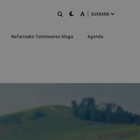
BILATU
dark-mode
A-mode
EUSKARA
Nafarroako Turismoaren bloga
Agenda