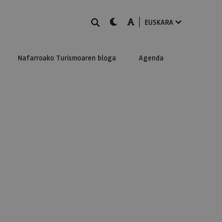
BILATU
dark-mode
A-mode
EUSKARA
Nafarroako Turismoaren bloga
Agenda