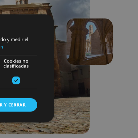
ado y medir el
Hurrengoa
ón
Cookies no
clasificadas
R Y CERRAR
s de funcionalidad