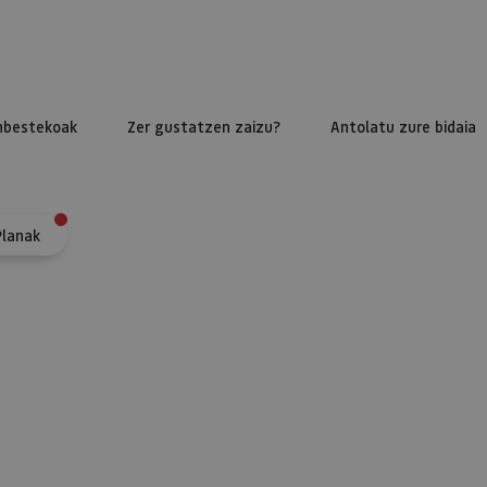
nbestekoak
Zer gustatzen zaizu?
Antolatu zure bidaia
Planak