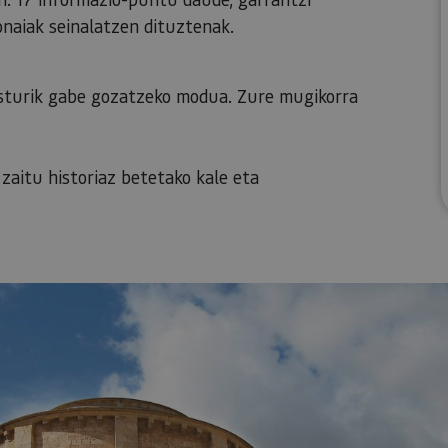
aiak seinalatzen dituztenak.
kosturik gabe gozatzeko modua. Zure mugikorra
go zaitu historiaz betetako kale eta