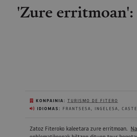
'Zure erritmoan':
KONPAINIA:
TURISMO DE FITERO
IDIOMAS:
FRANTSESA, INGELESA, CAST
Zatoz Fiteroko kaleetara zure erritmoan.
Na
enblematikoenak biltzen dituen tour honeta