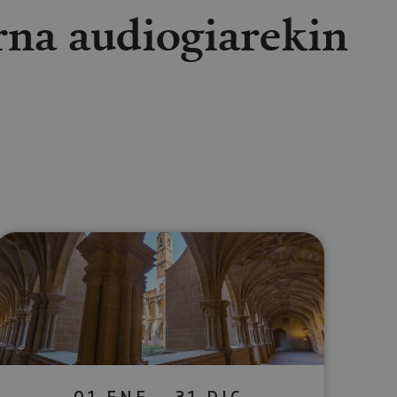
arna audiogiarekin
lectrónico
sApp
01 ENE - 31 DIC