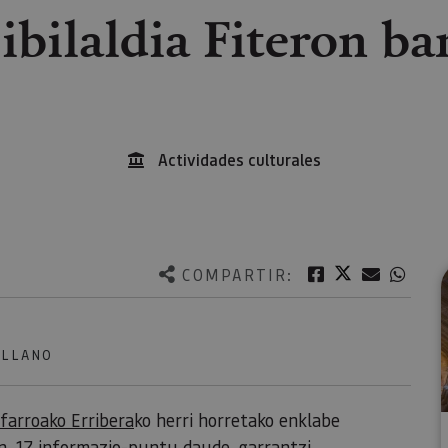
 ibilaldia Fiteron b
Actividades culturales
Twitter
Facebook
Correo e
What
COMPARTIR:
ELLANO
farroako Erribera
ko herri horretako enklabe
n. 17 informazio-puntu daude, garrantzi