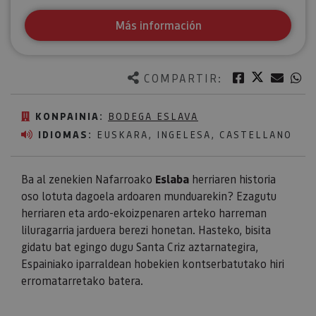
Más información
Twitter
Facebook
Corre
W
COMPARTIR:
KONPAINIA:
BODEGA ESLAVA
IDIOMAS:
EUSKARA, INGELESA, CASTELLANO
Ba al zenekien Nafarroako
Eslaba
herriaren historia
oso lotuta dagoela ardoaren munduarekin? Ezagutu
herriaren eta ardo-ekoizpenaren arteko harreman
liluragarria jarduera berezi honetan. Hasteko, bisita
gidatu bat egingo dugu Santa Criz aztarnategira,
Espainiako iparraldean hobekien kontserbatutako hiri
erromatarretako batera.