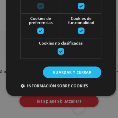
Visitas guiadas
Arquitectura civil
Visitas guiadas
Cookies de
Cookies de
preferencias
funcionalidad
Cookies no clasificadas
Bilatu plan gehiago
Aurkitu zure bidaia Nafarroan osatzeko planak eta iradokizunak:
GUARDAR Y CERRAR
jarduera antolatuak, bisitak eta agendaren ekitaldi
garrantzitsuenak.
INFORMACIÓN SOBRE COOKIES
Joan planen bilatzailera
Cookies estrictamente necesarias
Cookies de rendimiento