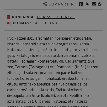
Twitter
Facebook
Corre
W
COMPARTIR:
KONPAINIA:
TIERRAS DE IRANZU
IDIOMAS:
CASTELLANO
Irudikatzen duzu erromatar inperioaren etnografia,
historia, landaredia eta fauna ezagutu ahal izatea
Nafarroatik atera gabe? Ibilbide hori igarotzen da duela
gutxi katalogatu eta babestu den erromatar zubibide
batetik; zoragarri kontserbatu da. Oso garrantzitsua
zen, Tarraco (Tarragona) eta Pompaelo (Iruña) lotzen
zituen galtzada erromatarraren parte baitzen.
Ibilbide horretaz gain, honakoak ere ikusten ahal
dituzu: antzinako abelbide bat, "La pasada de los
carboneros” deitua; Arrastia, Erdi Aroko herri
despopulatua; Arrastizulo leizea; eta Neolitikoko
aztarnategi bat. Ondareaz, historiaz eta naturaz
betetako plana
Urbasa-Andia Parke Naturala
ren