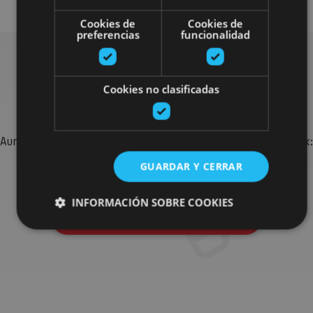
Cookies de
Cookies de
preferencias
funcionalidad
Bilatu plan gehiago
Cookies no clasificadas
Aurkitu zure bidaia Nafarroan osatzeko planak eta iradokizunak:
jarduera antolatuak, bisitak eta agendaren ekitaldi
GUARDAR Y CERRAR
garrantzitsuenak.
INFORMACIÓN SOBRE COOKIES
Joan planen bilatzailera
Cookies estrictamente necesarias
Cookies de rendimiento
Cookies de preferencias