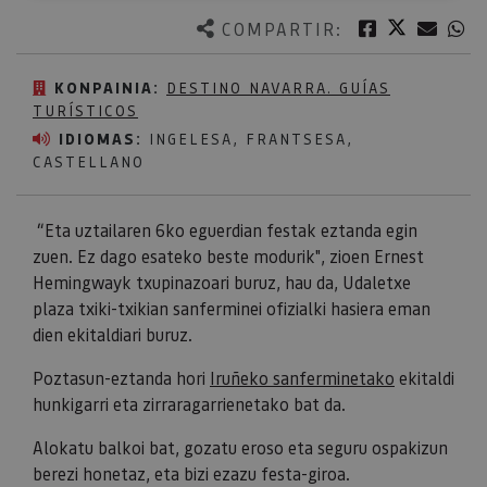
Twitter
Facebook
Corre
W
COMPARTIR:
KONPAINIA:
DESTINO NAVARRA. GUÍAS
TURÍSTICOS
IDIOMAS:
INGELESA, FRANTSESA,
CASTELLANO
“Eta uztailaren 6ko eguerdian festak eztanda egin
zuen. Ez dago esateko beste modurik", zioen Ernest
Hemingwayk txupinazoari buruz, hau da, Udaletxe
plaza txiki-txikian sanferminei ofizialki hasiera eman
dien ekitaldiari buruz.
Poztasun-eztanda hori
Iruñeko sanferminetako
ekitaldi
hunkigarri eta zirraragarrienetako bat da.
Alokatu balkoi bat, gozatu eroso eta seguru ospakizun
berezi honetaz, eta bizi ezazu festa-giroa.