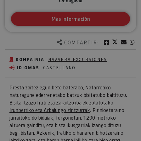
Ochagavía
Más información
Twitter
Facebook
Corre
W
COMPARTIR:
KONPAINIA:
NAVARRA EXCURSIONES
IDIOMAS:
CASTELLANO
Presta zaitez egun bete baterako, Nafarroako
naturagune ederrenetako batzuk bisitatuko baitituzu.
Bisita itzazu Irati eta
Zaraitzu ibaiek zulatutako
Irunberriko eta Arbaiungo zintzurrak
. Pirinioetaraino
jarraituko du bidaiak, furgonetan. 1.200 metroko
altuera gainditu, eta bista ikusgarriak izango dituzu
begi-bistan. Azkenik,
Iratiko oihana
ren bihotzeraino
jaitsiko zara, eta haren barna ibiliko zara bide erraz