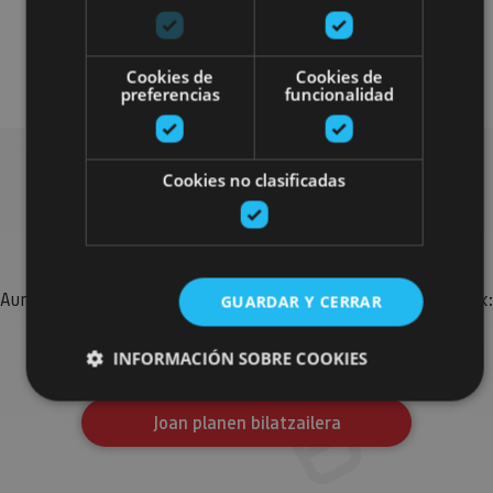
Visitas guiadas
Cookies de
Cookies de
preferencias
funcionalidad
Cookies no clasificadas
Bilatu plan gehiago
Aurkitu zure bidaia Nafarroan osatzeko planak eta iradokizunak:
GUARDAR Y CERRAR
jarduera antolatuak, bisitak eta agendaren ekitaldi
garrantzitsuenak.
INFORMACIÓN SOBRE COOKIES
Joan planen bilatzailera
Cookies estrictamente necesarias
Cookies de rendimiento