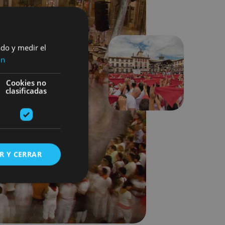
ado y medir el
ón
Hurrengoa
Cookies no
clasificadas
R Y CERRAR
s de funcionalidad