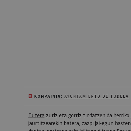
KONPAINIA:
AYUNTAMIENTO DE TUDELA
Tutera
zuriz eta gorriz tindatzen da herriko 
jaurtitzearekin batera, zazpi jai-egun haste
dantza, pertsona asko biltzen dituena Foru