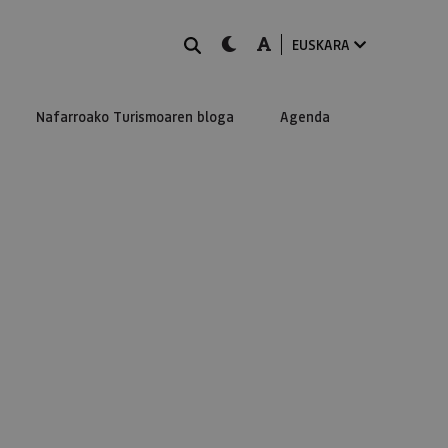
BILATU
dark-mode
A-mode
EUSKARA
Nafarroako Turismoaren bloga
Agenda