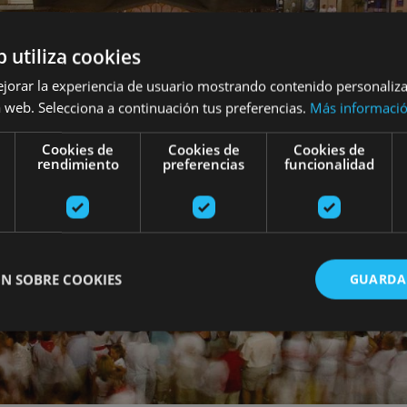
b utiliza cookies
ejorar la experiencia de usuario mostrando contenido personaliz
 web. Selecciona a continuación tus preferencias.
Más informaci
Cookies de
Cookies de
Cookies de
rendimiento
preferencias
funcionalidad
N SOBRE COOKIES
GUARDA
ente necesarias
Cookies de rendimiento
Cookies de preferencias
Cookie
Cookies no clasificadas