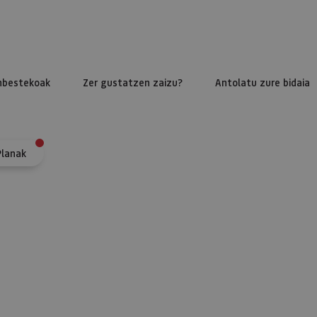
nbestekoak
Zer gustatzen zaizu?
Antolatu zure bidaia
Planak