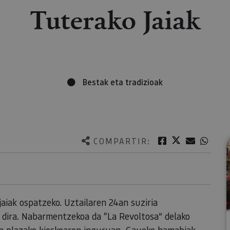
Tuterako Jaiak
Bestak eta tradizioak
Twitter
Facebook
Correo e
What
COMPARTIR:
jaiak ospatzeko. Uztailaren 24an suziria
n dira. Nabarmentzekoa da “La Revoltosa” delako
en plazako kioskoaren inguruan. Gaueko hamabiak