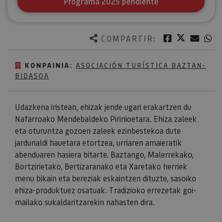
Programa 2025 pendiente
Twitter
Facebook
Corre
W
COMPARTIR:
KONPAINIA:
ASOCIACIÓN TURÍSTICA BAZTAN-
BIDASOA
Udazkena iristean, ehizak jende ugari erakartzen du
Nafarroako Mendebaldeko Pirinioetara. Ehiza zaleek
eta oturuntza gozoen zaleek ezinbestekoa dute
jardunaldi hauetara etortzea, urriaren amaieratik
abenduaren hasiera bitarte. Baztango, Malerrekako,
Bortzirietako, Bertizaranako eta Xaretako herriek
menu bikain eta bereziak eskaintzen dituzte, sasoiko
ehiza-produktuez osatuak. Tradizioko errezetak goi-
mailako sukaldaritzarekin nahasten dira.