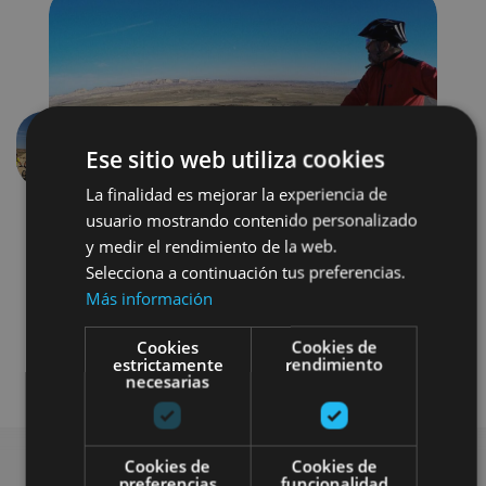
Ese sitio web utiliza cookies
Aurrekoa
Hurren
La finalidad es mejorar la experiencia de
usuario mostrando contenido personalizado
y medir el rendimiento de la web.
Selecciona a continuación tus preferencias.
Más información
Cookies
Cookies de
Bici
Visitas guiadas
estrictamente
rendimiento
necesarias
Cookies de
Cookies de
preferencias
funcionalidad