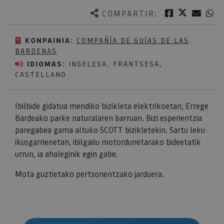
Twitter
Facebook
Corre
W
COMPARTIR:
KONPAINIA:
COMPAÑÍA DE GUÍAS DE LAS
BARDENAS
IDIOMAS:
INGELESA, FRANTSESA,
CASTELLANO
Ibilbide gidatua mendiko bizikleta elektrikoetan, Errege
Bardeako parke naturalaren barruan. Bizi esperientzia
paregabea gama altuko SCOTT bizikletekin. Sartu leku
ikusgarrienetan, ibilgailu motordunetarako bideetatik
urrun, ia ahaleginik egin gabe.
Mota guztietako pertsonentzako jarduera.