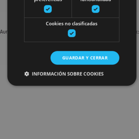
Bilatu plan gehiago
Cookies no clasificadas
Aurkitu zure bidaia Nafarroan osatzeko planak eta iradokizunak:
jarduera antolatuak, bisitak eta agendaren ekitaldi
garrantzitsuenak.
GUARDAR Y CERRAR
Joan planen bilatzailera
INFORMACIÓN SOBRE COOKIES
Cookies estrictamente necesarias
Cookies de rendimiento
Cookies de preferencias
Cookies de funcionalidad
Cookies no clasificadas