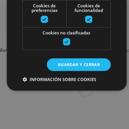
Cookies de
Cookies de
preferencias
funcionalidad
Bilatu plan gehiago
Cookies no clasificadas
Aurkitu zure bidaia Nafarroan osatzeko planak eta iradokizunak:
jarduera antolatuak, bisitak eta agendaren ekitaldi
garrantzitsuenak.
GUARDAR Y CERRAR
INFORMACIÓN SOBRE COOKIES
Joan planen bilatzailera
Cookies estrictamente necesarias
Cookies de rendimiento
Cookies de preferencias
Cookies de funcionalidad