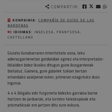
Twitter
Facebook
Corre
W
COMPARTIR:
KONPAINIA:
COMPAÑÍA DE GUÍAS DE LAS
BARDENAS
IDIOMAS:
INGELESA, FRANTSESA,
CASTELLANO
Gozatu ilunabarraren intentsitate osoa, leku
adierazgarrienetan geldialdiak eginez eta interpretazio-
ibilaldien bidez ikusiko ditugun gune ikusgarrienak
bisitatuz. Gainera, gure gidariek tokian bertan
emandako azalpenei esker, primeran ezagutuko duzu
ingurua.
4 x 4 ibilgailu edo furgoneta bidezko garraioa barne
hartzen du jarduerak, eta lurreko teleskopioak eta
prismatikoak ere jartzen ditu zure eskura.