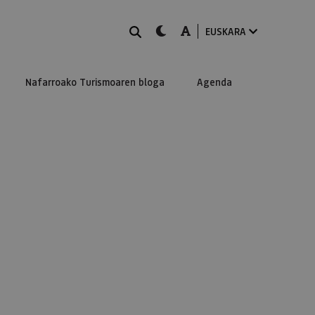
BILATU
dark-mode
A-mode
EUSKARA
Nafarroako Turismoaren bloga
Agenda