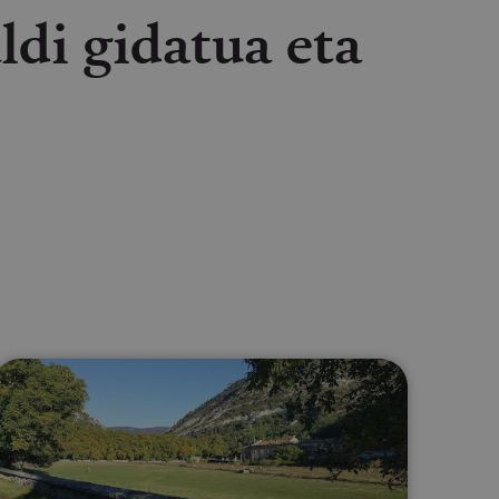
ldi gidatua eta
lectrónico
sApp