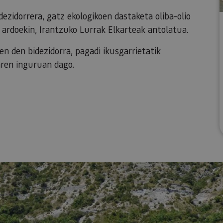
idezidorrera, gatz ekologikoen dastaketa oliba-olio
o ardoekin, Irantzuko Lurrak Elkarteak antolatua.
n den bidezidorra, pagadi ikusgarrietatik
aren inguruan dago.