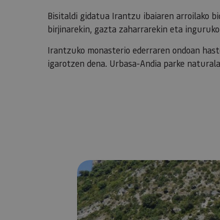
Bisitaldi gidatua Irantzu ibaiaren arroilako b
birjinarekin, gazta zaharrarekin eta inguruk
Irantzuko monasterio ederraren ondoan haste
igarotzen dena. Urbasa-Andia parke natural