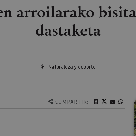
en arroilarako bisita
dastaketa
Naturaleza y deporte
Twitter
Facebook
Correo e
What
COMPARTIR: