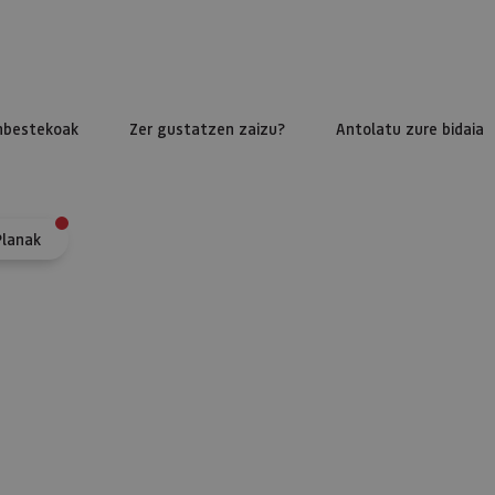
nbestekoak
Zer gustatzen zaizu?
Antolatu zure bidaia
Planak