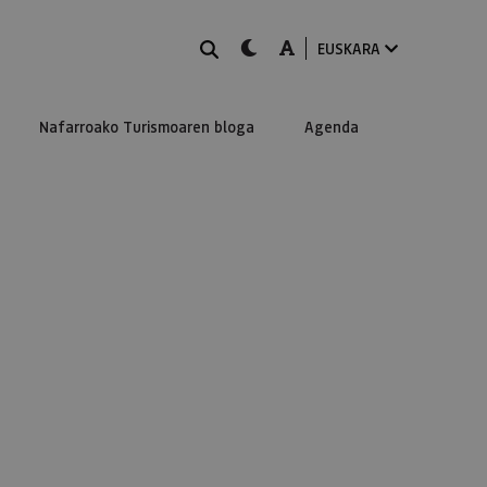
BILATU
dark-mode
A-mode
EUSKARA
Nafarroako Turismoaren bloga
Agenda