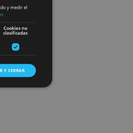
ado y medir el
ón
Cookies no
clasificadas
R Y CERRAR
s de funcionalidad
ión de usuario y la