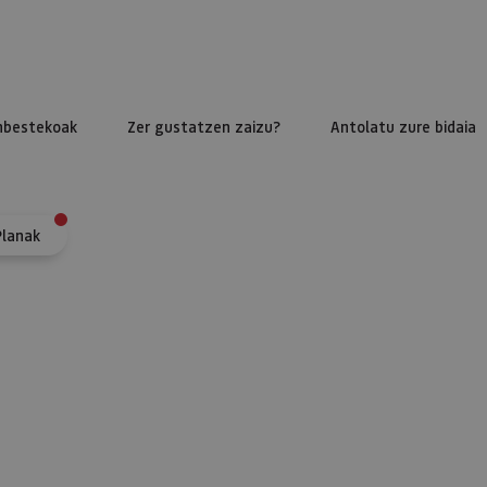
nbestekoak
Zer gustatzen zaizu?
Antolatu zure bidaia
Planak