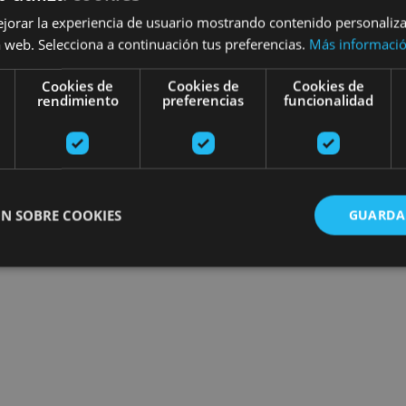
ejorar la experiencia de usuario mostrando contenido personaliz
 web. Selecciona a continuación tus preferencias.
Más informaci
Cookies de
Cookies de
Cookies de
rendimiento
preferencias
funcionalidad
N SOBRE COOKIES
GUARDA
ente necesarias
Cookies de rendimiento
Cookies de preferencias
Cookie
Cookies no clasificadas
ente necesarias permiten la funcionalidad principal del sitio web, como el inicio de ses
l sitio web no se puede utilizar correctamente sin las cookies estrictamente necesarias.
Proveedor
/