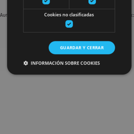
Cookies no clasificadas
Aurkitu zure bidaia Nafarroan osatzeko planak eta iradokizunak:
jarduera antolatuak, bisitak eta agendaren ekitaldi
garrantzitsuenak.
GUARDAR Y CERRAR
Joan planen bilatzailera
INFORMACIÓN SOBRE COOKIES
Cookies estrictamente necesarias
Cookies de rendimiento
Cookies de preferencias
Cookies de funcionalidad
Cookies no clasificadas
Las cookies estrictamente necesarias permiten la