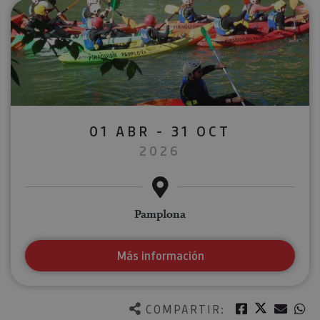
01 ABR - 31 OCT
2026
Pamplona
Más información
Twitter
Facebook
Corre
W
COMPARTIR: