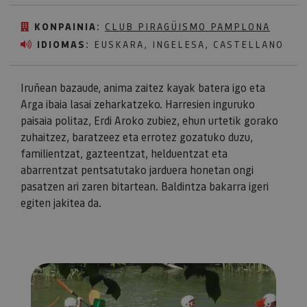
KONPAINIA:
CLUB PIRAGÜISMO PAMPLONA
IDIOMAS:
EUSKARA, INGELESA, CASTELLANO
Iruñean bazaude, anima zaitez kayak batera igo eta
Arga ibaia lasai zeharkatzeko. Harresien inguruko
paisaia politaz, Erdi Aroko zubiez, ehun urtetik gorako
zuhaitzez, baratzeez eta errotez gozatuko duzu,
familientzat, gazteentzat, helduentzat eta
abarrentzat pentsatutako jarduera honetan ongi
pasatzen ari zaren bitartean. Baldintza bakarra igeri
egiten jakitea da.