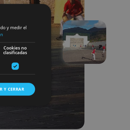
ado y medir el
ón
Hurrengoa
Cookies no
clasificadas
R Y CERRAR
s de funcionalidad