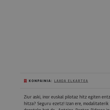
KONPAINIA:
LAXOA ELKARTEA
Ziur aski, inor euskal pilotaz hitz egiten e
hitza? Seguru ezetz! Izan ere, modalitateri
denetako bat da. Antzina,
Baztan-Bidasoa i