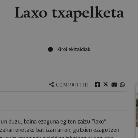
Laxo txapelketa
Kirol ekitaldiak
Twitter
Facebook
Correo e
What
COMPARTIR:
ntzun duzu, baina ezaguna egiten zaizu “laxo”
k zaharrenetako bat izan arren, gutxien ezagutzen
nguru
ko artzainek aisialdian jokatzen zuten, eta