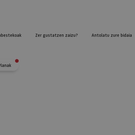
nbestekoak
Zer gustatzen zaizu?
Antolatu zure bidaia
Planak