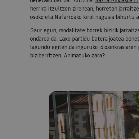
herrira itzultzen zirenean, horretan jarraitz
osoko eta Nafarroako kirol nagusia bihurtu a
Gaur egun, modalitate horrek bizirik jarraitz
ondarea da. Laxo partidu batera joatea benet
lagundu egiten da inguruko idiosinkrasiaren 
biziberritzen. Animatuko zara?