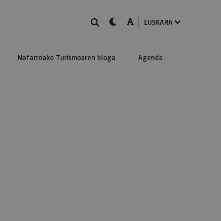
BILATU
dark-mode
A-mode
EUSKARA
Nafarroako Turismoaren bloga
Agenda