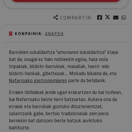
Twitter
Facebook
Corre
W
COMPARTIR:
KONPAINIA:
ANAPEH
Barrukien sukaldaritza "amonaren sukaldaritza" klase
bat da, osagai ez hain nobleekin egina, hala nola
tripakiak, bildots-barrukiak, masailak, txerri- edo
bildots-hankak, gibeltxoak... Mokadu bikaina da, eta
Nafarroako gastronomiaren
parte da betidanik.
Erraien Ibilbideak jende ugari erakartzen du bai Iruñean,
bai Nafarroako beste herri batzuetan. Aukera ona da
erraiak eta barrukiak gustuko dituztenentzat,
zalantzarik gabe, bertsio tradizionalak zein joera
berriekin bat datozen beste batzuk aurkituko
baitituzte.