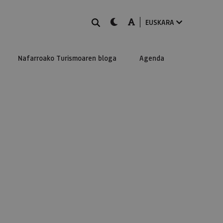
BILATU
dark-mode
A-mode
EUSKARA
Nafarroako Turismoaren bloga
Agenda