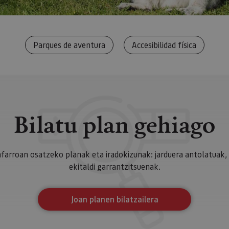
ente necesarias
Cookies de rendimiento
Cookies de preferencias
Cookie
Cookies no clasificadas
ente necesarias permiten la funcionalidad principal del sitio web, como el inicio de ses
Parques de aventura
Accesibilidad física
l sitio web no se puede utilizar correctamente sin las cookies estrictamente necesarias.
Proveedor
/
Vencimiento
Descripción
Dominio
nt
1 mes
El servicio Cookie-Script.com utiliza esta c
CookieScript
las preferencias de consentimiento de cooki
www.visitnavarra.es
Es necesario que el banner de cookies de C
funcione correctamente.
Bilatu plan gehiago
Sesión
Cookie de sesión de plataforma de propósit
Oracle
por sitios escritos en JSP. Normalmente se u
Corporation
mantener una sesión de usuario anónimo p
www.visitnavarra.es
servidor.
afarroan osatzeko planak eta iradokizunak: jarduera antolatuak,
www.visitnavarra.es
1 año
Esta cookie se utiliza para determinar si el
ekitaldi garrantzitsuenak.
usuario admite cookies.
Política de Privacidad de Google
Proveedor
/
Dominio
Vencimiento
Joan planen bilatzailera
Proveedor
Proveedor
/
/
Vencimiento
Vencimiento
Descripción
Descripción
.visitnavarra.es
30 minutos
dor
Dominio
Dominio
Vencimiento
Descripción
io
E_8191652
www.visitnavarra.es
Sesión
ID
.visitnavarra.es
1 mes 1 día
1 año
Esta cookie se utiliza para identificar la frecuenci
Esta cookie se utiliza para almacenar la preferen
Adform