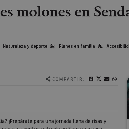
es molones en Send
Naturaleza y deporte
Planes en familia
Accesibili
Twitter
Facebook
Correo e
What
COMPARTIR:
ia? ¡Prepárate para una jornada llena de risas y
uraleza y aventura situado en Navarra ofrece