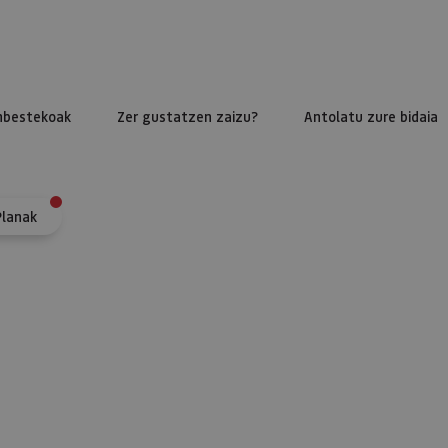
nbestekoak
Zer gustatzen zaizu?
Antolatu zure bidaia
Planak