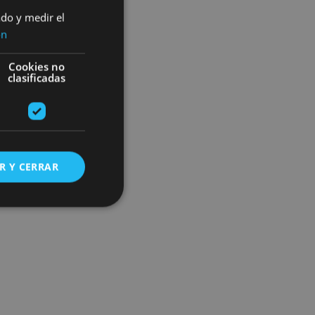
ado y medir el
ón
Cookies no
clasificadas
R Y CERRAR
s de funcionalidad
ión de usuario y la