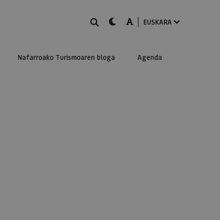
BILATU
dark-mode
A-mode
EUSKARA
Nafarroako Turismoaren bloga
Agenda