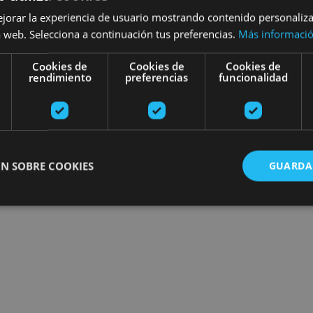
ejorar la experiencia de usuario mostrando contenido personaliz
 web. Selecciona a continuación tus preferencias.
Más informaci
Cookies de
Cookies de
Cookies de
rendimiento
preferencias
funcionalidad
N SOBRE COOKIES
GUARDA
ente necesarias
Cookies de rendimiento
Cookies de preferencias
Cookie
Cookies no clasificadas
ente necesarias permiten la funcionalidad principal del sitio web, como el inicio de ses
l sitio web no se puede utilizar correctamente sin las cookies estrictamente necesarias.
Proveedor
/