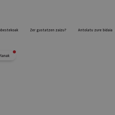
nbestekoak
Zer gustatzen zaizu?
Antolatu zure bidaia
Planak