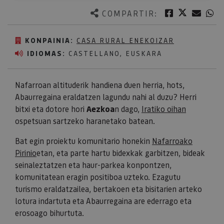
Twitter
Facebook
Corre
W
COMPARTIR:
KONPAINIA:
CASA RURAL ENEKOIZAR
IDIOMAS:
CASTELLANO, EUSKARA
Nafarroan altituderik handiena duen herria, hots,
Abaurregaina eraldatzen lagundu nahi al duzu? Herri
bitxi eta dotore hori
Aezkoa
n dago,
Iratiko oihan
ospetsuan sartzeko haranetako batean.
Bat egin proiektu komunitario honekin
Nafarroako
Pirinio
etan, eta parte hartu bidexkak garbitzen, bideak
seinaleztatzen eta haur-parkea konpontzen,
komunitatean eragin positiboa uzteko. Ezagutu
turismo eraldatzailea, bertakoen eta bisitarien arteko
lotura indartuta eta Abaurregaina are ederrago eta
erosoago bihurtuta.