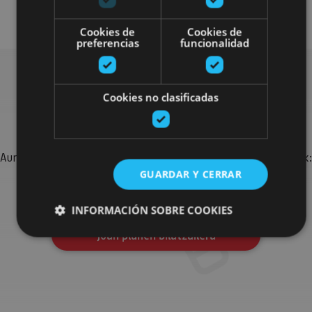
Plan disponible para todo el público
Cookies de
Cookies de
preferencias
funcionalidad
Cookies no clasificadas
Bilatu plan gehiago
Aurkitu zure bidaia Nafarroan osatzeko planak eta iradokizunak:
jarduera antolatuak, bisitak eta agendaren ekitaldi
GUARDAR Y CERRAR
garrantzitsuenak.
INFORMACIÓN SOBRE COOKIES
Joan planen bilatzailera
Cookies estrictamente necesarias
Cookies de rendimiento
Cookies de preferencias