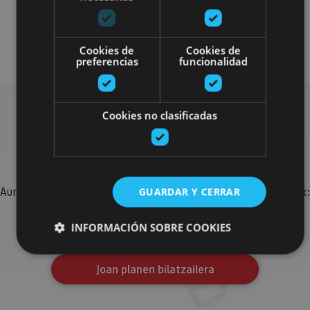
Localidades
Camino de Santiago
Visitas guiadas
Cookies de
Cookies de
preferencias
funcionalidad
Cookies no clasificadas
Bilatu plan gehiago
Aurkitu zure bidaia Nafarroan osatzeko planak eta iradokizunak:
GUARDAR Y CERRAR
jarduera antolatuak, bisitak eta agendaren ekitaldi
garrantzitsuenak.
INFORMACIÓN SOBRE COOKIES
Joan planen bilatzailera
Cookies estrictamente necesarias
Cookies de rendimiento