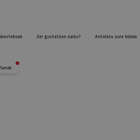
nbestekoak
Zer gustatzen zaizu?
Antolatu zure bidaia
Planak