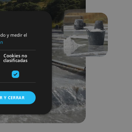
ado y medir el
Hurrengoa
ón
Cookies no
clasificadas
R Y CERRAR
s de funcionalidad