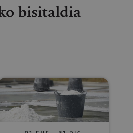
o bisitaldia
lectrónico
sApp
01 ENE - 31 DIC