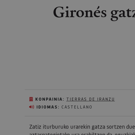
Gironés gat
KONPAINIA:
TIERRAS DE IRANZU
IDIOMAS:
CASTELLANO
Zatiz iturburuko urarekin gatza sortzen due
aztarnategietako ura erabiltzen da, eguzkia