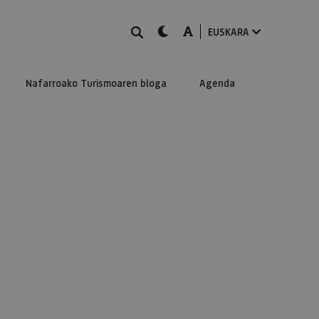
BILATU
dark-mode
A-mode
EUSKARA
Nafarroako Turismoaren bloga
Agenda