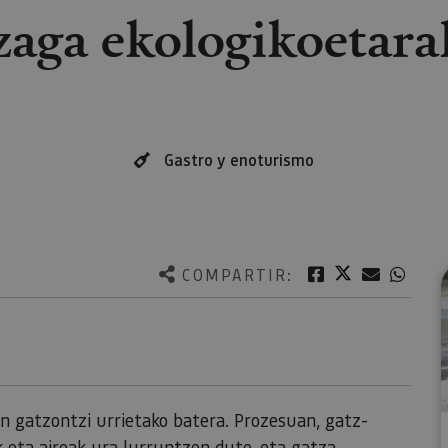
zaga ekologikoetarak
Gastro y enoturismo
Twitter
Facebook
Correo e
What
COMPARTIR:
n gatzontzi urrietako batera. Prozesuan, gatz-
k eta aireak ura lurruntzen dute, eta gatza