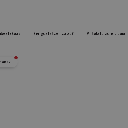
nbestekoak
Zer gustatzen zaizu?
Antolatu zure bidaia
Planak