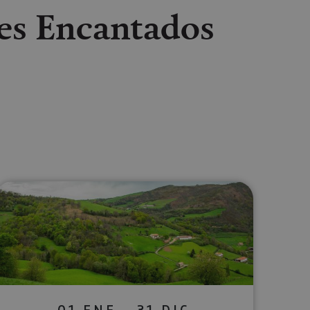
les Encantados
lectrónico
sApp
01 ENE - 31 DIC