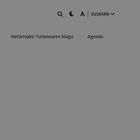
BILATU
dark-mode
A-mode
EUSKARA
Nafarroako Turismoaren bloga
Agenda