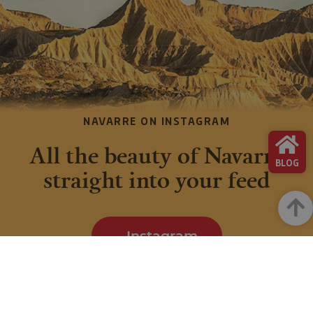
NAVARRE ON INSTAGRAM
All the beauty of Navarre
BLOG
straight into your feed
Up
Instagram