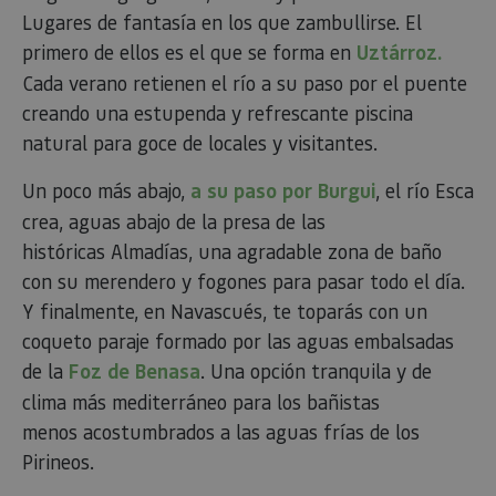
nave
usua
Lugares de fantasía en los que zambullirse. El
cook
primero de ellos es el que se forma en
Uztárroz.
Cada verano retienen el río a su paso por el puente
creando una estupenda y refrescante piscina
Proveedor
/
natural para goce de locales y visitantes.
Nombre
Vencimient
Proveedor
Dominio
/
Nombre
Vencimiento
Descripc
Proveedor
Dominio
/
Nombre
Vencimiento
Descripc
_hjSession_3655069
.visitnavarra.es
30 minutos
Un poco más abajo,
a su paso por Burgui
, el río Esca
Proveedor
Dominio
Nombre
Vencimiento
Descripción
GUEST_LANGUAGE_ID
.visitnavarra.es
1 año
Esta coo
/
Dominio
LFR_SESSION_STATE_8191652
www.visitnavarra.es
Sesión
crea, aguas abajo de la presa de las
se utiliza
C
1 mes 1 día
Esta cook
Adform
para
utiliza pa
.adform.net
uid
.adform.net
2 meses
Esta cookie
históricas Almadías, una agradable zona de baño
GN
www.visitnavarra.es
Sesión
almacen
identifica
proporciona
la
frecuenci
una
con su merendero y fogones para pasar todo el día.
preferen
_hjSessionUser_3655069
.visitnavarra.es
1 año
visitas y
identificación
lingüísti
visitante
de usuario
Y finalmente, en Navascués, te toparás con un
de un
Event3PvTriggered
.visitnavarra.es
al sitio w
1 día
generada por
usuario,
Recopila
máquina y
coqueto paraje formado por las aguas embalsadas
permitie
sobre las 
asignada de
que el si
del usuar
forma única
de la
Foz de Benasa
. Una opción tranquila y de
web
sitio we
y recopila
presente
las págin
datos sobre
clima más mediterráneo para los bañistas
conteni
se han le
la actividad
en el id
en el sitio
menos acostumbrados a las aguas frías de los
preferid
_ga
1 año 1 mes
Este nom
Google LLC
web. Estos
visitas
cookie es
.visitnavarra.es
datos
Pirineos.
posterior
asociado
pueden
Google
enviarse a un