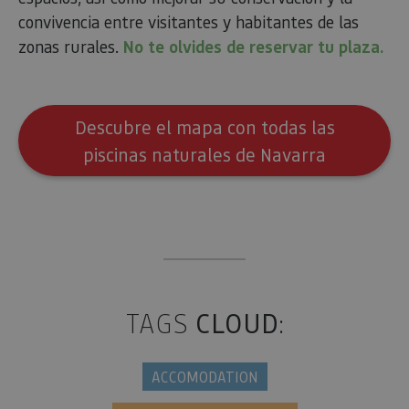
utiliza es
cookie p
convivencia entre visitantes y habitantes de las
mantener
estado de
zonas rurales.
No te olvides de reservar tu plaza.
sesión.
_pk_ses.59.3f34
www.visitnavarra.es
30 minutos
Este nom
cookie es
asociado 
platafor
Descubre el mapa con todas las
análisis 
código ab
piscinas naturales de Navarra
Piwik. Se 
para ayu
los propi
de sitios
rastrear e
comport
de los vis
y medir e
rendimie
sitio. Es 
cookie de
patrón, 
prefijo _
TAGS
CLOUD
:
es segui
una serie
de númer
letras, qu
ACCOMODATION
cree que 
código d
referenci