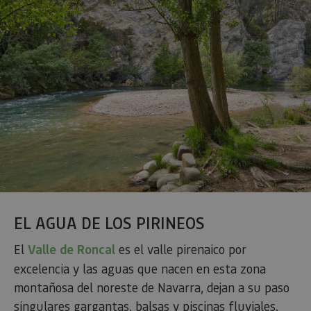
cons
de c
los v
Es n
que 
de c
Cook
Scri
func
corr
JSESSIONID
Sesión
Cook
Oracle
Política
sesi
Corporation
de Privacidad de Google
plat
www.visitnavarra.es
prop
gene
util
sitio
en J
Nor
se ut
mant
EL AGUA DE LOS PIRINEOS
sesi
usua
anón
El
Valle de Roncal
es el valle pirenaico por
part
serv
excelencia y las aguas que nacen en esta zona
COOKIE_SUPPORT
www.visitnavarra.es
1 año
Esta
montañosa del noreste de Navarra, dejan a su paso
utili
dete
singulares gargantas, balsas y piscinas fluviales.