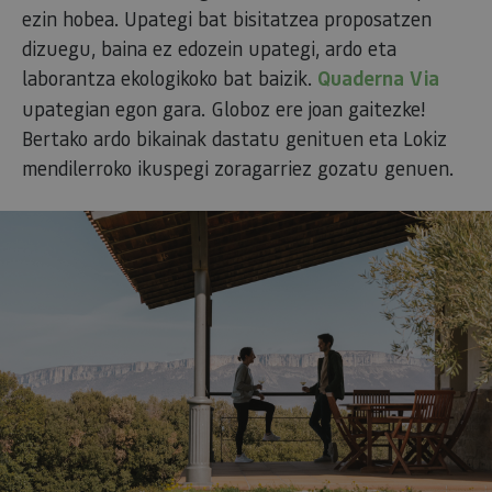
ezin hobea. Upategi bat bisitatzea proposatzen
dizuegu, baina ez edozein upategi, ardo eta
laborantza ekologikoko bat baizik.
Quaderna Via
upategian egon gara. Globoz ere joan gaitezke!
Bertako ardo bikainak dastatu genituen eta Lokiz
mendilerroko ikuspegi zoragarriez gozatu genuen.