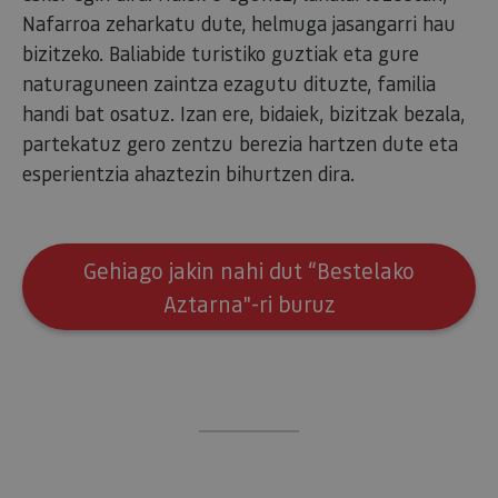
Nafarroa zeharkatu dute, helmuga jasangarri hau
bizitzeko. Baliabide turistiko guztiak eta gure
naturaguneen zaintza ezagutu dituzte, familia
handi bat osatuz. Izan ere, bidaiek, bizitzak bezala,
partekatuz gero zentzu berezia hartzen dute eta
esperientzia ahaztezin bihurtzen dira.
Gehiago jakin nahi dut “Bestelako
Aztarna"-ri buruz