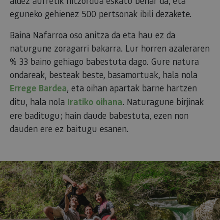
aldez aurretik hitzordua eskatu behar da, eta
eguneko gehienez 500 pertsonak ibili dezakete.
Baina Nafarroa oso anitza da eta hau ez da
naturgune zoragarri bakarra. Lur horren azaleraren
% 33 baino gehiago babestuta dago. Gure natura
ondareak, besteak beste, basamortuak, hala nola
Errege Bardea
, eta oihan apartak barne hartzen
ditu, hala nola
Iratiko oihana
. Naturagune birjinak
ere baditugu; hain daude babestuta, ezen non
dauden ere ez baitugu esanen.