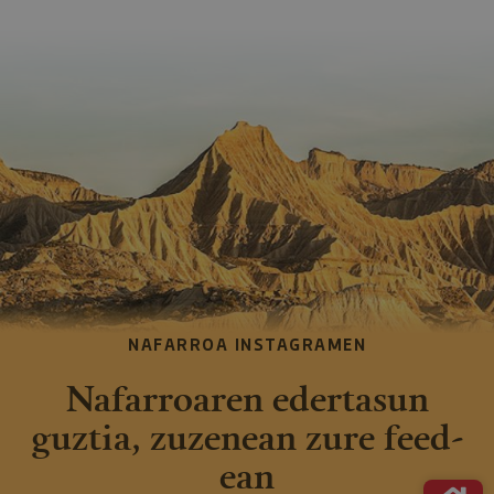
NAFARROA INSTAGRAMEN
Nafarroaren edertasun
guztia, zuzenean zure feed-
ean