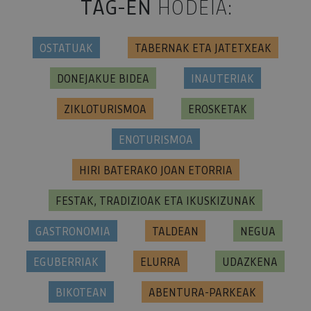
TAG-EN
HODEIA:
OSTATUAK
TABERNAK ETA JATETXEAK
DONEJAKUE BIDEA
INAUTERIAK
ZIKLOTURISMOA
EROSKETAK
ENOTURISMOA
HIRI BATERAKO JOAN ETORRIA
FESTAK, TRADIZIOAK ETA IKUSKIZUNAK
GASTRONOMIA
TALDEAN
NEGUA
EGUBERRIAK
ELURRA
UDAZKENA
BIKOTEAN
ABENTURA-PARKEAK