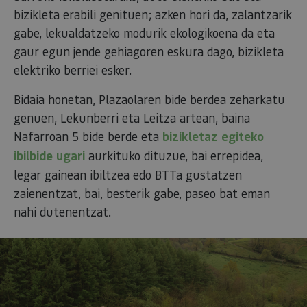
bizikleta erabili genituen; azken hori da, zalantzarik
gabe, lekualdatzeko modurik ekologikoena da eta
gaur egun jende gehiagoren eskura dago, bizikleta
elektriko berriei esker.
Bidaia honetan, Plazaolaren bide berdea zeharkatu
genuen, Lekunberri eta Leitza artean, baina
Nafarroan 5 bide berde eta
bizikletaz egiteko
ibilbide ugari
aurkituko dituzue, bai errepidea,
legar gainean ibiltzea edo BTTa gustatzen
zaienentzat, bai, besterik gabe, paseo bat eman
nahi dutenentzat.