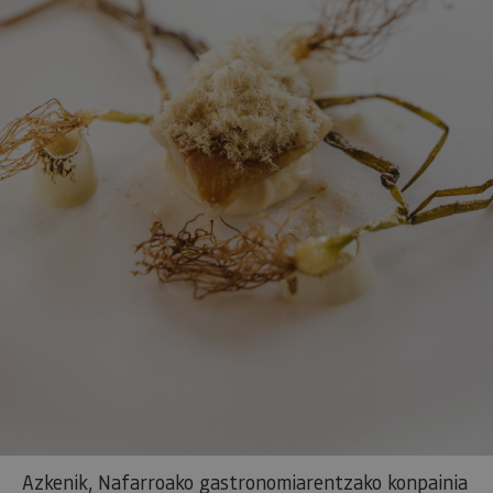
Azkenik, Nafarroako gastronomiarentzako konpainia