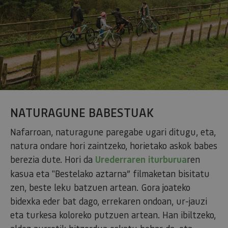
NATURAGUNE BABESTUAK
Nafarroan, naturagune paregabe ugari ditugu, eta,
natura ondare hori zaintzeko, horietako askok babes
berezia dute. Hori da
Urederraren iturburua
ren
kasua eta "Bestelako aztarna” filmaketan bisitatu
zen, beste leku batzuen artean. Gora joateko
bidexka eder bat dago, errekaren ondoan, ur-jauzi
eta turkesa koloreko putzuen artean. Han ibiltzeko,