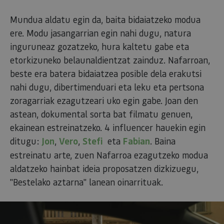
Mundua aldatu egin da, baita bidaiatzeko modua
ere. Modu jasangarrian egin nahi dugu, natura
inguruneaz gozatzeko, hura kaltetu gabe eta
etorkizuneko belaunaldientzat zainduz. Nafarroan,
beste era batera bidaiatzea posible dela erakutsi
nahi dugu, dibertimenduari eta leku eta pertsona
zoragarriak ezagutzeari uko egin gabe. Joan den
astean, dokumental sorta bat filmatu genuen,
ekainean estreinatzeko. 4 influencer hauekin egin
ditugu:
Jon
,
Vero
,
Stefi
eta
Fabian
. Baina
estreinatu arte, zuen Nafarroa ezagutzeko modua
aldatzeko hainbat ideia proposatzen dizkizuegu,
"Bestelako aztarna" lanean oinarrituak.