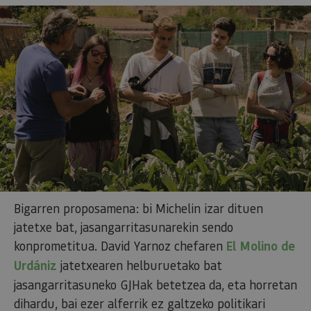
Bigarren proposamena: bi Michelin izar dituen
jatetxe bat, jasangarritasunarekin sendo
konprometitua. David Yarnoz chefaren
El Molino de
Urdániz
jatetxearen helburuetako bat
jasangarritasuneko GJHak betetzea da, eta horretan
dihardu, bai ezer alferrik ez galtzeko politikari