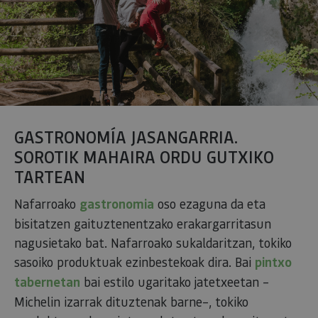
GASTRONOMÍA JASANGARRIA.
SOROTIK MAHAIRA ORDU GUTXIKO
TARTEAN
Nafarroako
gastronomia
oso ezaguna da eta
bisitatzen gaituztenentzako erakargarritasun
nagusietako bat. Nafarroako sukaldaritzan, tokiko
sasoiko produktuak ezinbestekoak dira. Bai
pintxo
tabernetan
bai estilo ugaritako jatetxeetan –
Michelin izarrak dituztenak barne–, tokiko