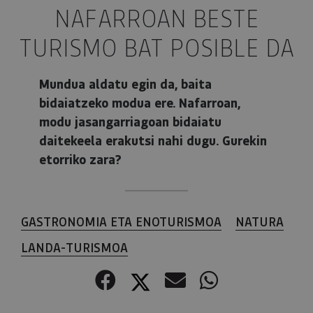
NAFARROAN BESTE
TURISMO BAT POSIBLE DA
Mundua aldatu egin da, baita
bidaiatzeko modua ere. Nafarroan,
modu jasangarriagoan bidaiatu
daitekeela erakutsi nahi dugu. Gurekin
etorriko zara?
GASTRONOMIA ETA ENOTURISMOA
NATURA
LANDA-TURISMOA
Facebook
Twitter
Correo electr
WhatsApp