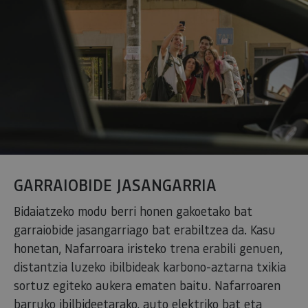
GARRAIOBIDE JASANGARRIA
Bidaiatzeko modu berri honen gakoetako bat
garraiobide jasangarriago bat erabiltzea da. Kasu
honetan, Nafarroara iristeko trena erabili genuen,
distantzia luzeko ibilbideak karbono-aztarna txikia
sortuz egiteko aukera ematen baitu. Nafarroaren
barruko ibilbideetarako, auto elektriko bat eta