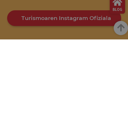
BLOG
Turismoaren Instagram Ofiziala
Goian
INSTAGRAM
FACEBOOK
@VISITNAVARRA
@VISITNAVARRA
YOUTUBE
YOUTUBE
@VISITNAVARRA
@VISITNAVARRA