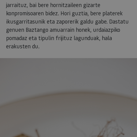
jarraituz, bai bere hornitzaileen gizarte
konpromisoaren bidez. Hori guztia, bere platerek
ikusgarritasunik eta zaporerik galdu gabe. Dastatu
genuen Baztango amuarrain honek, urdaiazpiko
pomadaz eta tipulin frijituz lagunduak, hala
erakusten du.