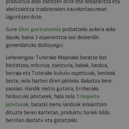
produktua asko zaintzen dute eta nekazaritza eta
abeltzaintza tradizionalen iraunkortasunean
laguntzen dute.
Gure
0km gastronomia
probatzeko aukera asko
daude, baina 3 esperientzia oso desberdin
gomendatuko dizkizuegu:
Lehenengoa: Tuterako Mejanako baratze bat
bisitatzea, orburua, zainzuria, babak, kardua,
borraja eta Tuterako kukulu ospetsuak, besteak
beste, nola hazten diren jakiteko. Bakoitza bere
sasoian. Handik metro gutxira, Erriberako
hiriburuko jatetxeek, hala nola
Trinquete
jatetxea
k, barazki menu landuak eskaintzen
dituzte beren kartetan, produktu horiek bildu
berritan dastatu eta gozatzeko.